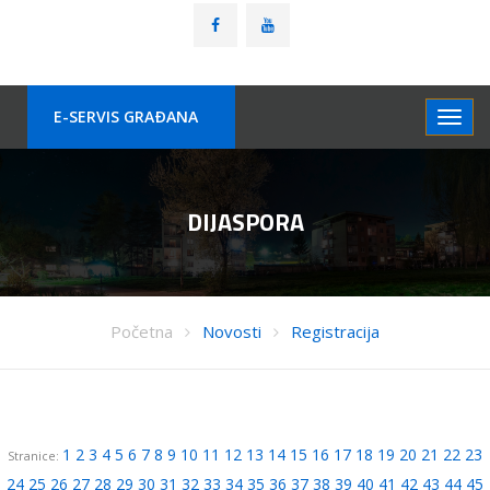
E-SERVIS GRAÐANA
DIJASPORA
Početna
Novosti
Registracija
1
2
3
4
5
6
7
8
9
10
11
12
13
14
15
16
17
18
19
20
21
22
23
Stranice:
24
25
26
27
28
29
30
31
32
33
34
35
36
37
38
39
40
41
42
43
44
45