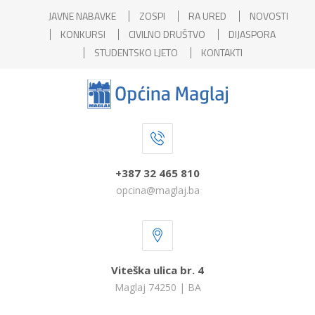
JAVNE NABAVKE
ZOSPI
RA URED
NOVOSTI
KONKURSI
CIVILNO DRUŠTVO
DIJASPORA
STUDENTSKO LJETO
KONTAKTI
+387 32 465 810
opcina@maglaj.ba
Viteška ulica br. 4
Maglaj 74250 | BA