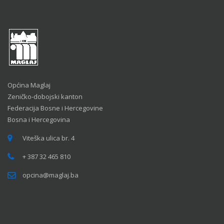
Općina Maglaj
Zeničko-dobojski kanton
Federacija Bosne i Hercegovine
Bosna i Hercegovina
Viteška ulica br. 4
+ 387 32 465 810
opcina@maglaj.ba