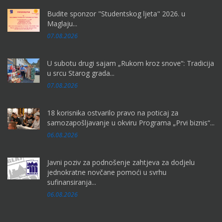
Budite sponzor "Studentskog ljeta" 2026. u
Maglaju...
07.08.2026
U subotu drugi sajam „Rukom kroz snove“: Tradicija
u srcu Starog grada...
07.08.2026
18 korisnika ostvarilo pravo na poticaj za
samozapošljavanje u okviru Programa „Prvi biznis“...
06.08.2026
Javni poziv za podnošenje zahtjeva za dodjelu
jednokratne novčane pomoći u svrhu
sufinansiranja...
06.08.2026