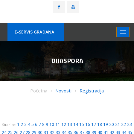
E-SERVIS GRAÐANA
DIJASPORA
Početna
Novosti
Registracija
1
2
3
4
5
6
7
8
9
10
11
12
13
14
15
16
17
18
19
20
21
22
23
Stranice:
24
25
26
27
28
29
30
31
32
33
34
35
36
37
38
39
40
41
42
43
44
45