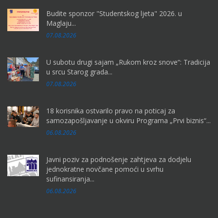
Budite sponzor "Studentskog ljeta" 2026. u
Maglaju...
07.08.2026
U subotu drugi sajam „Rukom kroz snove“: Tradicija
u srcu Starog grada...
07.08.2026
18 korisnika ostvarilo pravo na poticaj za
samozapošljavanje u okviru Programa „Prvi biznis“...
06.08.2026
Javni poziv za podnošenje zahtjeva za dodjelu
jednokratne novčane pomoći u svrhu
sufinansiranja...
06.08.2026