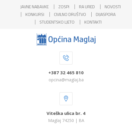
JAVNE NABAVKE
ZOSPI
RA URED
NOVOSTI
KONKURSI
CIVILNO DRUŠTVO
DIJASPORA
STUDENTSKO LJETO
KONTAKTI
+387 32 465 810
opcina@maglaj.ba
Viteška ulica br. 4
Maglaj 74250 | BA