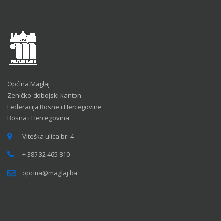
Općina Maglaj
Zeničko-dobojski kanton
Federacija Bosne i Hercegovine
Bosna i Hercegovina
Viteška ulica br. 4
+ 387 32 465 810
opcina@maglaj.ba