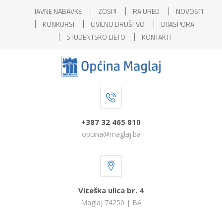
JAVNE NABAVKE
ZOSPI
RA URED
NOVOSTI
KONKURSI
CIVILNO DRUŠTVO
DIJASPORA
STUDENTSKO LJETO
KONTAKTI
+387 32 465 810
opcina@maglaj.ba
Viteška ulica br. 4
Maglaj 74250 | BA