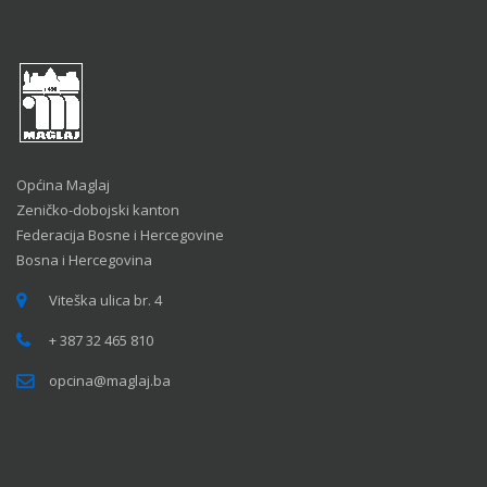
Općina Maglaj
Zeničko-dobojski kanton
Federacija Bosne i Hercegovine
Bosna i Hercegovina
Viteška ulica br. 4
+ 387 32 465 810
opcina@maglaj.ba