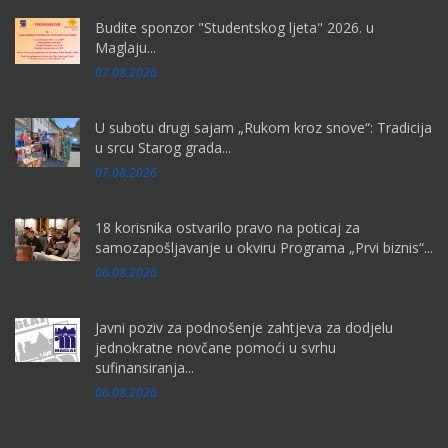
Budite sponzor "Studentskog ljeta" 2026. u
Maglaju...
07.08.2026
U subotu drugi sajam „Rukom kroz snove“: Tradicija
u srcu Starog grada...
07.08.2026
18 korisnika ostvarilo pravo na poticaj za
samozapošljavanje u okviru Programa „Prvi biznis“...
06.08.2026
Javni poziv za podnošenje zahtjeva za dodjelu
jednokratne novčane pomoći u svrhu
sufinansiranja...
06.08.2026