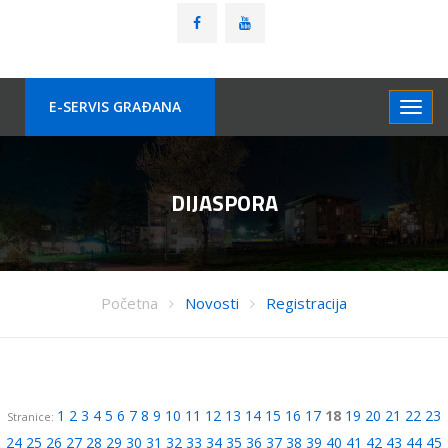
E-SERVIS GRAÐANA
DIJASPORA
Početna
Novosti
Registracija
1
2
3
4
5
6
7
8
9
10
11
12
13
14
15
16
17
18
19
20
21
22
23
Stranice:
24
25
26
27
28
29
30
31
32
33
34
35
36
37
38
39
40
41
42
43
44
45