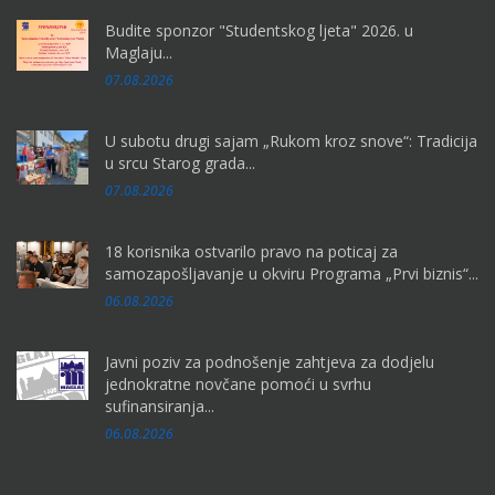
Budite sponzor "Studentskog ljeta" 2026. u
Maglaju...
07.08.2026
U subotu drugi sajam „Rukom kroz snove“: Tradicija
u srcu Starog grada...
07.08.2026
18 korisnika ostvarilo pravo na poticaj za
samozapošljavanje u okviru Programa „Prvi biznis“...
06.08.2026
Javni poziv za podnošenje zahtjeva za dodjelu
jednokratne novčane pomoći u svrhu
sufinansiranja...
06.08.2026