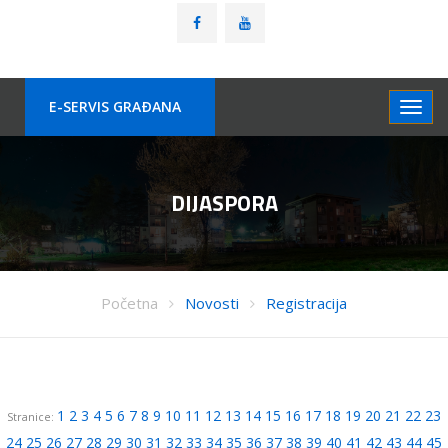
E-SERVIS GRAÐANA
DIJASPORA
Početna
Novosti
Registracija
1
2
3
4
5
6
7
8
9
10
11
12
13
14
15
16
17
18
19
20
21
22
23
Stranice:
24
25
26
27
28
29
30
31
32
33
34
35
36
37
38
39
40
41
42
43
44
45