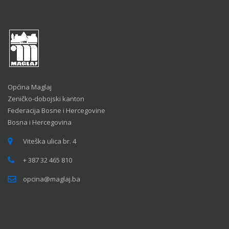
Općina Maglaj
Zeničko-dobojski kanton
Federacija Bosne i Hercegovine
Bosna i Hercegovina
Viteška ulica br. 4
+ 387 32 465 810
opcina@maglaj.ba