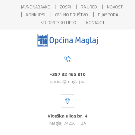
JAVNE NABAVKE
ZOSPI
RA URED
NOVOSTI
KONKURSI
CIVILNO DRUŠTVO
DIJASPORA
STUDENTSKO LJETO
KONTAKTI
+387 32 465 810
opcina@maglaj.ba
Viteška ulica br. 4
Maglaj 74250 | BA