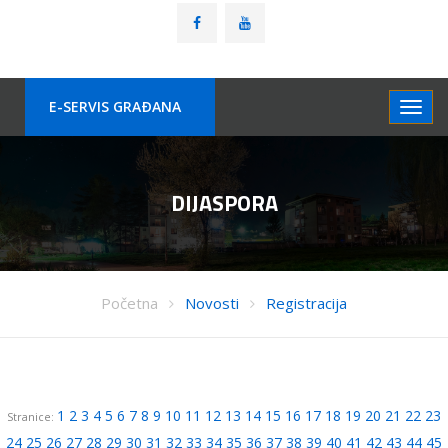
E-SERVIS GRAÐANA
DIJASPORA
Početna
Novosti
Registracija
1
2
3
4
5
6
7
8
9
10
11
12
13
14
15
16
17
18
19
20
21
22
23
Stranice:
24
25
26
27
28
29
30
31
32
33
34
35
36
37
38
39
40
41
42
43
44
45