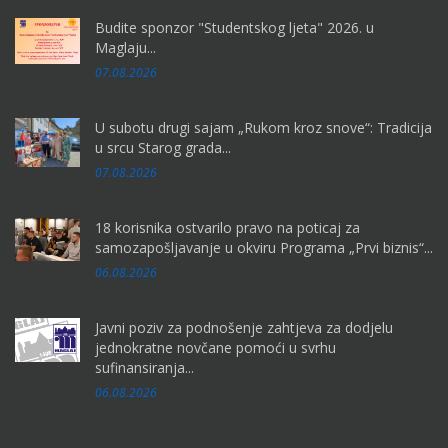
Budite sponzor "Studentskog ljeta" 2026. u
Maglaju...
07.08.2026
U subotu drugi sajam „Rukom kroz snove“: Tradicija
u srcu Starog grada...
07.08.2026
18 korisnika ostvarilo pravo na poticaj za
samozapošljavanje u okviru Programa „Prvi biznis“...
06.08.2026
Javni poziv za podnošenje zahtjeva za dodjelu
jednokratne novčane pomoći u svrhu
sufinansiranja...
06.08.2026