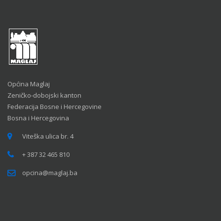
Općina Maglaj
Zeničko-dobojski kanton
Federacija Bosne i Hercegovine
Bosna i Hercegovina
Viteška ulica br. 4
+ 387 32 465 810
opcina@maglaj.ba