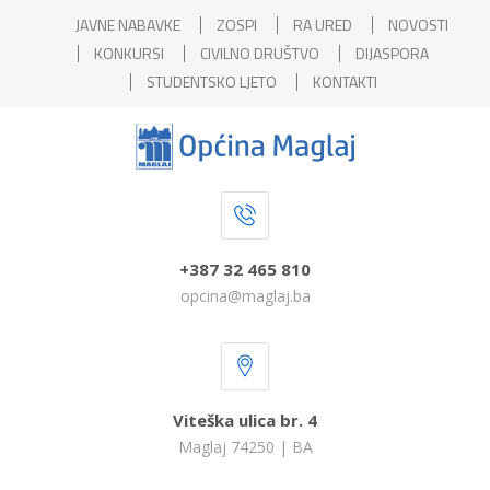
JAVNE NABAVKE
ZOSPI
RA URED
NOVOSTI
KONKURSI
CIVILNO DRUŠTVO
DIJASPORA
STUDENTSKO LJETO
KONTAKTI
+387 32 465 810
opcina@maglaj.ba
Viteška ulica br. 4
Maglaj 74250 | BA