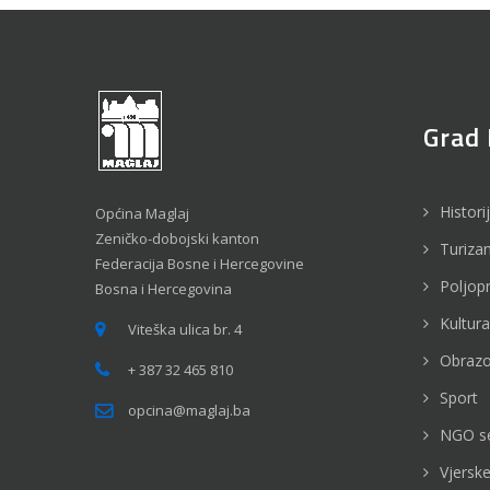
Grad 
Histori
Općina Maglaj
Zeničko-dobojski kanton
Turiza
Federacija Bosne i Hercegovine
Poljop
Bosna i Hercegovina
Kultura
Viteška ulica br. 4
Obrazo
+ 387 32 465 810
Sport
opcina@maglaj.ba
NGO s
Vjerske