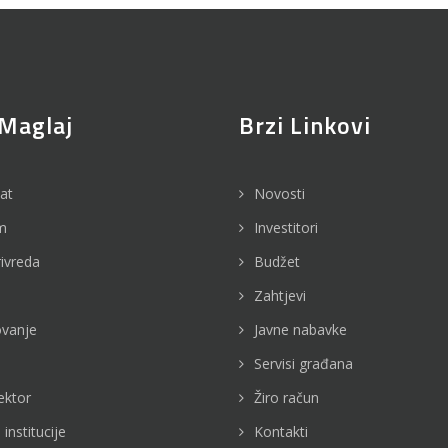
Maglaj
Brzi Linkovi
jat
Novosti
m
Investitori
rivreda
Budžet
Zahtjevi
vanje
Javne nabavke
Servisi građana
ektor
Žiro račun
 institucije
Kontakti