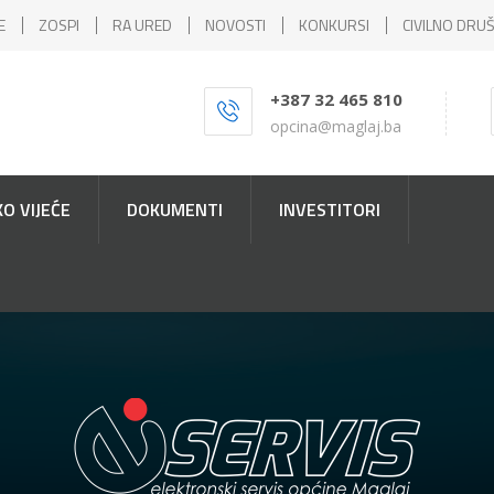
E
ZOSPI
RA URED
NOVOSTI
KONKURSI
CIVILNO DRU
+387 32 465 810
opcina@maglaj.ba
O VIJEĆE
DOKUMENTI
INVESTITORI