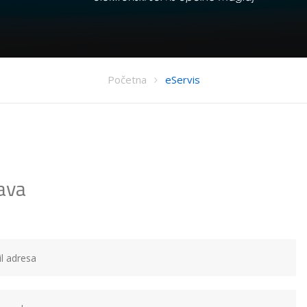
Početna
eServis
java