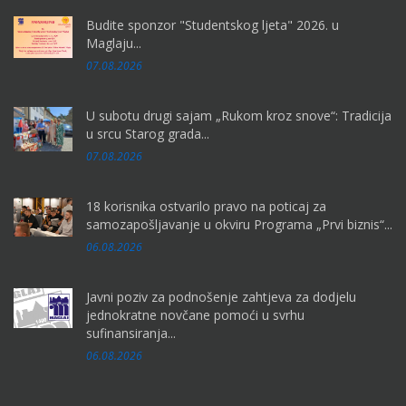
Budite sponzor "Studentskog ljeta" 2026. u
Maglaju...
07.08.2026
U subotu drugi sajam „Rukom kroz snove“: Tradicija
u srcu Starog grada...
07.08.2026
18 korisnika ostvarilo pravo na poticaj za
samozapošljavanje u okviru Programa „Prvi biznis“...
06.08.2026
Javni poziv za podnošenje zahtjeva za dodjelu
jednokratne novčane pomoći u svrhu
sufinansiranja...
06.08.2026