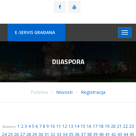
E-SERVIS GRAÐANA
DIJASPORA
Početna
Novosti
Registracija
1
2
3
4
5
6
7
8
9
10
11
12
13
14
15
16
17
18
19
20
21
22
23
Stranice:
24
25
26
27
28
29
30
31
32
33
34
35
36
37
38
39
40
41
42
43
44
45