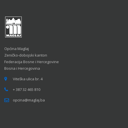
Općina Maglaj
Zeničko-dobojski kanton
Federacija Bosne i Hercegovine
Bosna i Hercegovina
Viteška ulica br. 4
+ 387 32 465 810
opcina@maglaj.ba