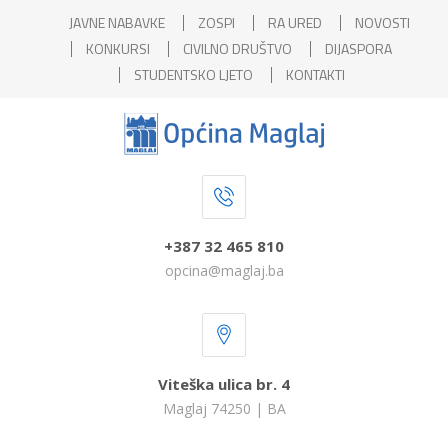
JAVNE NABAVKE
ZOSPI
RA URED
NOVOSTI
KONKURSI
CIVILNO DRUŠTVO
DIJASPORA
STUDENTSKO LJETO
KONTAKTI
+387 32 465 810
opcina@maglaj.ba
Viteška ulica br. 4
Maglaj 74250 | BA