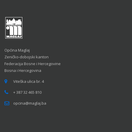
Općina Maglaj
Zeničko-dobojski kanton
Federacija Bosne i Hercegovine
Bosna i Hercegovina
Viteška ulica br. 4
+ 387 32 465 810
opcina@maglaj.ba