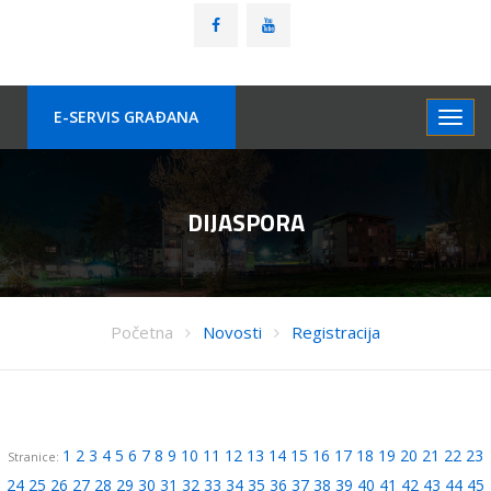
E-SERVIS GRAÐANA
DIJASPORA
Početna
Novosti
Registracija
1
2
3
4
5
6
7
8
9
10
11
12
13
14
15
16
17
18
19
20
21
22
23
Stranice:
24
25
26
27
28
29
30
31
32
33
34
35
36
37
38
39
40
41
42
43
44
45