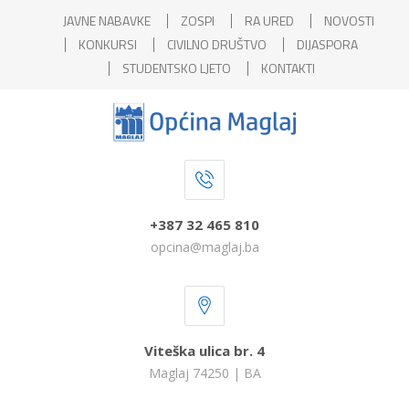
JAVNE NABAVKE
ZOSPI
RA URED
NOVOSTI
KONKURSI
CIVILNO DRUŠTVO
DIJASPORA
STUDENTSKO LJETO
KONTAKTI
+387 32 465 810
opcina@maglaj.ba
Viteška ulica br. 4
Maglaj 74250 | BA