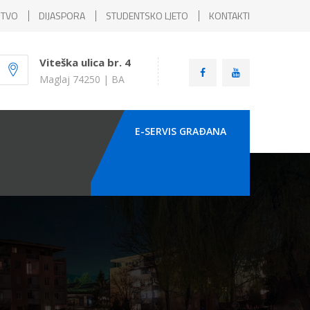
ŠTVO
DIJASPORA
STUDENTSKO LJETO
KONTAKTI
Viteška ulica br. 4
Maglaj 74250 | BA
E-SERVIS GRAÐANA