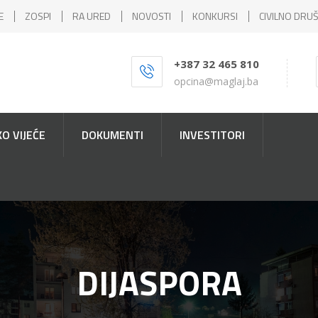
E
ZOSPI
RA URED
NOVOSTI
KONKURSI
CIVILNO DRU
+387 32 465 810
opcina@maglaj.ba
O VIJEĆE
DOKUMENTI
INVESTITORI
DIJASPORA