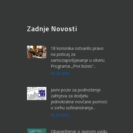
Zadnje Novosti
18 korisnika ostvarilo pravo
na poticaj za
samozapošljavanje u okviru
Programa „Prvi biznis“...
06.08.2026
Javni poziv za podnošenje
zahtjeva za dodjelu
jednokratne novčane pomoći
u svrhu sufinansiranja...
06.08.2026
Obavještenje o Javnom uvidu