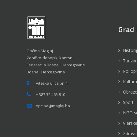
Grad 
Histori
Općina Maglaj
Zeničko-dobojski kanton
Turiza
Federacija Bosne i Hercegovine
Poljop
Bosna i Hercegovina
Kultura
Viteška ulica br. 4
Obrazo
+ 387 32 465 810
Sport
opcina@maglaj.ba
NGO s
Vjerske
Zdravs