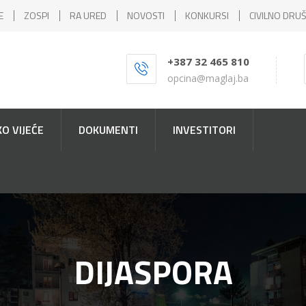
E
ZOSPI
RA URED
NOVOSTI
KONKURSI
CIVILNO DRU
+387 32 465 810
opcina@maglaj.ba
O VIJEĆE
DOKUMENTI
INVESTITORI
DIJASPORA