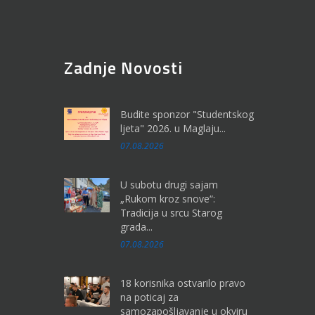
Zadnje Novosti
Budite sponzor "Studentskog
ljeta" 2026. u Maglaju...
07.08.2026
U subotu drugi sajam
„Rukom kroz snove“:
Tradicija u srcu Starog
grada...
07.08.2026
18 korisnika ostvarilo pravo
na poticaj za
samozapošljavanje u okviru