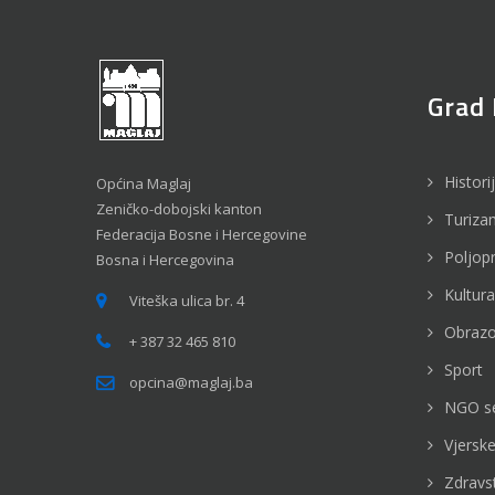
Grad 
Histori
Općina Maglaj
Zeničko-dobojski kanton
Turiza
Federacija Bosne i Hercegovine
Poljop
Bosna i Hercegovina
Kultura
Viteška ulica br. 4
Obrazo
+ 387 32 465 810
Sport
opcina@maglaj.ba
NGO s
Vjerske
Zdravs