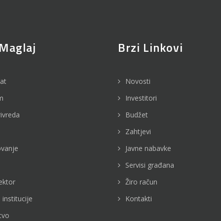
Maglaj
Brzi Linkovi
jat
Novosti
m
Investitori
rivreda
Budžet
Zahtjevi
vanje
Javne nabavke
Servisi građana
ektor
Žiro račun
 institucije
Kontakti
tvo