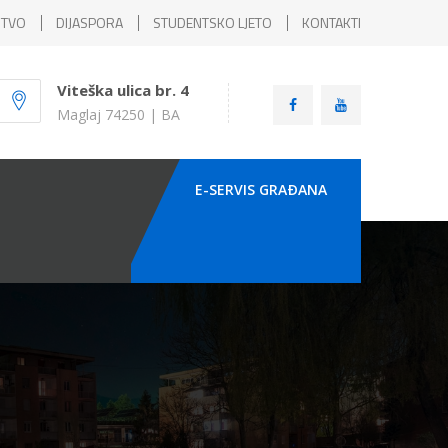
ŠTVO
DIJASPORA
STUDENTSKO LJETO
KONTAKTI
Viteška ulica br. 4
Maglaj 74250 | BA
E-SERVIS GRAÐANA