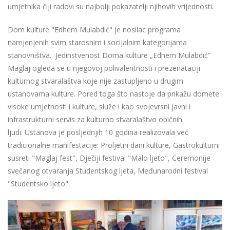
umjetnika čiji radovi su najbolji pokazatelji njihovih vrijednosti.
Dom kulture "Edhem Mulabdić" je nosilac programa
namjenjenih svim starosnim i socijalnim kategorijama
stanovništva. Jedinstvenost Doma kulture „Edhem Mulabdić“
Maglaj ogleda se u njegovoj polivalentnosti i prezenataciji
kulturnog stvaralaštva koje nije zastupljeno u drugim
ustanovama kulture. Pored toga što nastoje da prikažu domete
visoke umjetnosti i kulture, služe i kao svojevrsni javni i
infrastrukturni servis za kulturno stvaralaštvo običnih
ljudi. Ustanova je posljednjih 10 godina realizovala već
tradicionalne manifestacije: Proljetni dani kulture, Gastrokulturni
susreti "Maglaj fest", Dječiji festival "Malo ljeto", Ceremonije
svečanog otvaranja Studentskog ljeta, Međunarodni festival
"Studentsko ljeto".