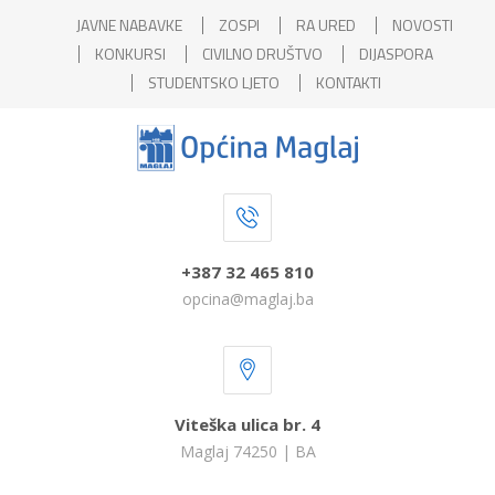
JAVNE NABAVKE
ZOSPI
RA URED
NOVOSTI
KONKURSI
CIVILNO DRUŠTVO
DIJASPORA
STUDENTSKO LJETO
KONTAKTI
+387 32 465 810
opcina@maglaj.ba
Viteška ulica br. 4
Maglaj 74250 | BA