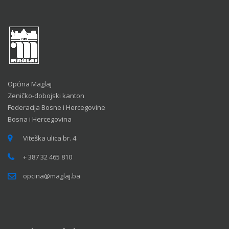
Općina Maglaj
Zeničko-dobojski kanton
Federacija Bosne i Hercegovine
Bosna i Hercegovina
Viteška ulica br. 4
+ 387 32 465 810
opcina@maglaj.ba