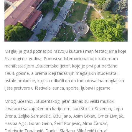
Maglaj je grad poznat po razvoju kulture i manifestacijama koje
žive dugi niz godina. Ponosi se Internacionalnom kulturnom
manifestacijom „Studentsko ljeto“, koje je prvi put održano
1964. godine, a prema ideji tadašnjih maglajskih studenata i
ostale omladine, koji su odlučili da do tada dosadna maglajska
ljeta pretvore u festivale: sunca, sporta, ljubavi i pjesme.
Mnogi učesnici „Studentskog ljeta“ danas su veliki muzički
stvaraoci sa zapaženom karijerom, kao što su: Severina, Lepa
Brena, Željko Samardžić, Džulijano, Asim Brkan, Omer Livnjak,
Hasiba Agić, Goran Gerin, Šerif Konjević, Alma Čardžić,
Dobrivoje Topalović, Daniel, Slađana Milošević i drugi.