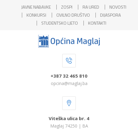
JAVNE NABAVKE
ZOSPI
RA URED
NOVOSTI
KONKURSI
CIVILNO DRUŠTVO
DIJASPORA
STUDENTSKO LJETO
KONTAKTI
+387 32 465 810
opcina@maglaj.ba
Viteška ulica br. 4
Maglaj 74250 | BA