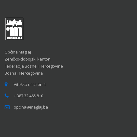
Općina Maglaj
Zeničko-dobojski kanton
Federacija Bosne i Hercegovine
Bosna i Hercegovina
Viteška ulica br. 4
+ 387 32 465 810
opcina@maglaj.ba