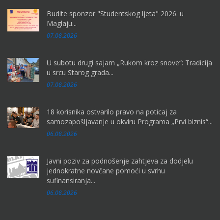
Budite sponzor "Studentskog ljeta" 2026. u
Maglaju...
07.08.2026
U subotu drugi sajam „Rukom kroz snove“: Tradicija
u srcu Starog grada...
07.08.2026
18 korisnika ostvarilo pravo na poticaj za
samozapošljavanje u okviru Programa „Prvi biznis“...
06.08.2026
Javni poziv za podnošenje zahtjeva za dodjelu
jednokratne novčane pomoći u svrhu
sufinansiranja...
06.08.2026