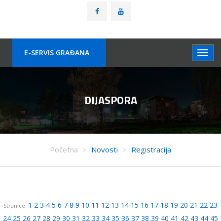
E-SERVIS GRAÐANA
DIJASPORA
Početna
Novosti
Registracija
1
2
3
4
5
6
7
8
9
10
11
12
13
14
15
16
17
18
19
20
21
22
23
Stranice:
24
25
26
27
28
29
30
31
32
33
34
35
36
37
38
39
40
41
42
43
44
45