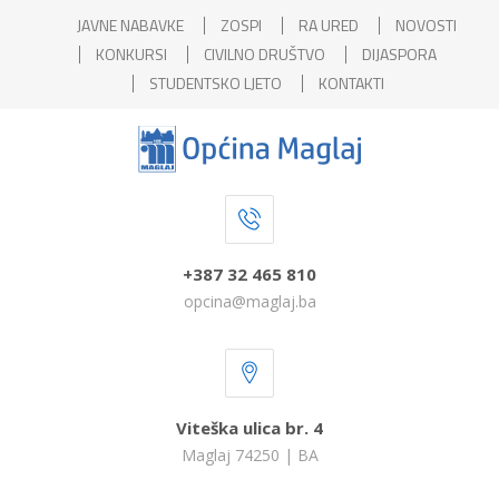
JAVNE NABAVKE
ZOSPI
RA URED
NOVOSTI
KONKURSI
CIVILNO DRUŠTVO
DIJASPORA
STUDENTSKO LJETO
KONTAKTI
+387 32 465 810
opcina@maglaj.ba
Viteška ulica br. 4
Maglaj 74250 | BA