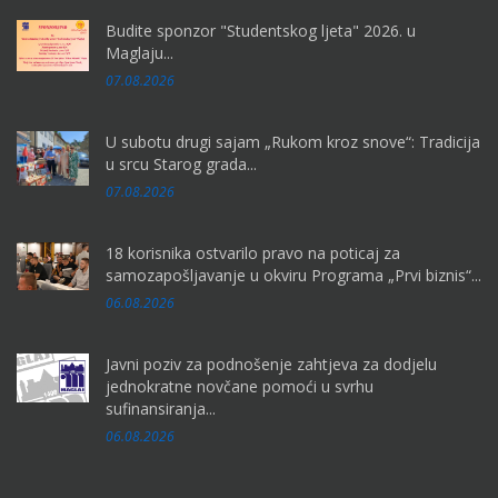
Budite sponzor "Studentskog ljeta" 2026. u
Maglaju...
07.08.2026
U subotu drugi sajam „Rukom kroz snove“: Tradicija
u srcu Starog grada...
07.08.2026
18 korisnika ostvarilo pravo na poticaj za
samozapošljavanje u okviru Programa „Prvi biznis“...
06.08.2026
Javni poziv za podnošenje zahtjeva za dodjelu
jednokratne novčane pomoći u svrhu
sufinansiranja...
06.08.2026