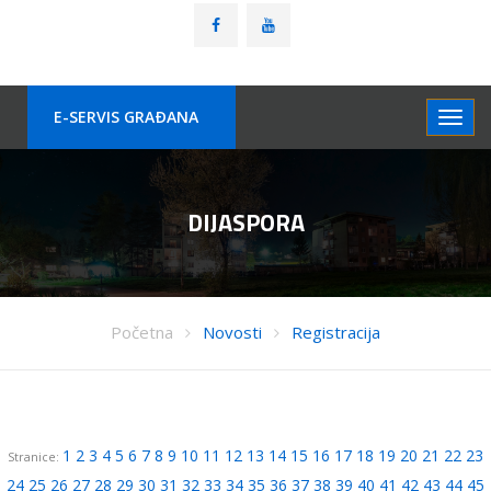
E-SERVIS GRAÐANA
DIJASPORA
Početna
Novosti
Registracija
1
2
3
4
5
6
7
8
9
10
11
12
13
14
15
16
17
18
19
20
21
22
23
Stranice:
24
25
26
27
28
29
30
31
32
33
34
35
36
37
38
39
40
41
42
43
44
45