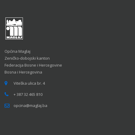
Općina Maglaj
Zeničko-dobojski kanton
Federacija Bosne i Hercegovine
Bosna i Hercegovina
Viteška ulica br. 4
+ 387 32 465 810
opcina@maglaj.ba