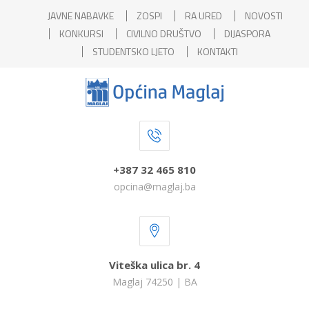
JAVNE NABAVKE
ZOSPI
RA URED
NOVOSTI
KONKURSI
CIVILNO DRUŠTVO
DIJASPORA
STUDENTSKO LJETO
KONTAKTI
+387 32 465 810
opcina@maglaj.ba
Viteška ulica br. 4
Maglaj 74250 | BA