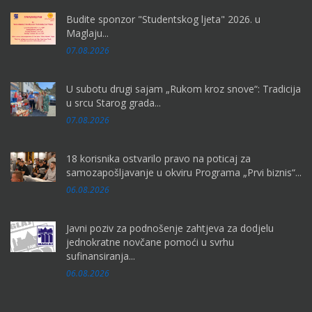
Budite sponzor "Studentskog ljeta" 2026. u
Maglaju...
07.08.2026
U subotu drugi sajam „Rukom kroz snove“: Tradicija
u srcu Starog grada...
07.08.2026
18 korisnika ostvarilo pravo na poticaj za
samozapošljavanje u okviru Programa „Prvi biznis“...
06.08.2026
Javni poziv za podnošenje zahtjeva za dodjelu
jednokratne novčane pomoći u svrhu
sufinansiranja...
06.08.2026