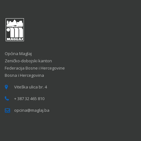
Općina Maglaj
Zeničko-dobojski kanton
Federacija Bosne i Hercegovine
Bosna i Hercegovina
Viteška ulica br. 4
+ 387 32 465 810
opcina@maglaj.ba