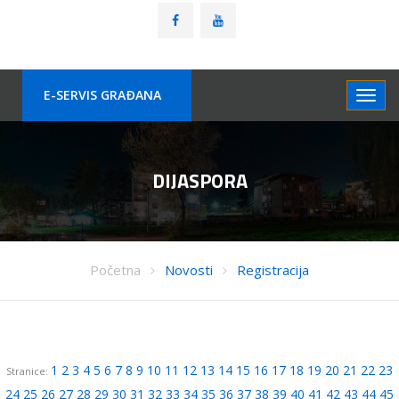
E-SERVIS GRAÐANA
DIJASPORA
Početna
Novosti
Registracija
1
2
3
4
5
6
7
8
9
10
11
12
13
14
15
16
17
18
19
20
21
22
23
Stranice:
24
25
26
27
28
29
30
31
32
33
34
35
36
37
38
39
40
41
42
43
44
45