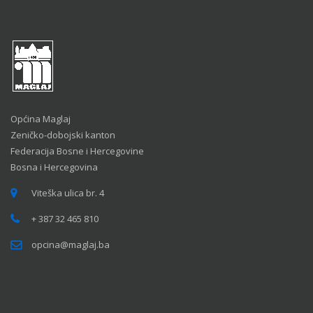
Općina Maglaj
Zeničko-dobojski kanton
Federacija Bosne i Hercegovine
Bosna i Hercegovina
Viteška ulica br. 4
+ 387 32 465 810
opcina@maglaj.ba