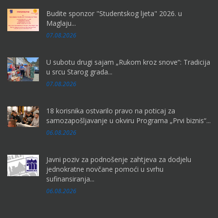
Budite sponzor "Studentskog ljeta" 2026. u
Maglaju...
07.08.2026
U subotu drugi sajam „Rukom kroz snove“: Tradicija
u srcu Starog grada...
07.08.2026
18 korisnika ostvarilo pravo na poticaj za
samozapošljavanje u okviru Programa „Prvi biznis“...
06.08.2026
Javni poziv za podnošenje zahtjeva za dodjelu
jednokratne novčane pomoći u svrhu
sufinansiranja...
06.08.2026