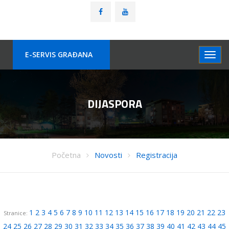
E-SERVIS GRAÐANA
DIJASPORA
Početna
Novosti
Registracija
1
2
3
4
5
6
7
8
9
10
11
12
13
14
15
16
17
18
19
20
21
22
23
Stranice:
24
25
26
27
28
29
30
31
32
33
34
35
36
37
38
39
40
41
42
43
44
45