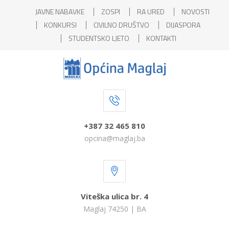
JAVNE NABAVKE
ZOSPI
RA URED
NOVOSTI
KONKURSI
CIVILNO DRUŠTVO
DIJASPORA
STUDENTSKO LJETO
KONTAKTI
+387 32 465 810
opcina@maglaj.ba
Viteška ulica br. 4
Maglaj 74250 | BA