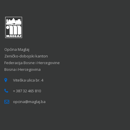
Općina Maglaj
Zeničko-dobojski kanton
Federacija Bosne i Hercegovine
Bosna i Hercegovina
Viteška ulica br. 4
+ 387 32 465 810
opcina@maglaj.ba