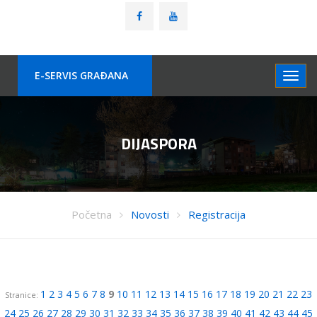
E-SERVIS GRAÐANA
DIJASPORA
Početna
Novosti
Registracija
1
2
3
4
5
6
7
8
9
10
11
12
13
14
15
16
17
18
19
20
21
22
23
Stranice:
24
25
26
27
28
29
30
31
32
33
34
35
36
37
38
39
40
41
42
43
44
45