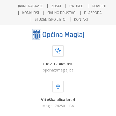
JAVNE NABAVKE
ZOSPI
RA URED
NOVOSTI
KONKURSI
CIVILNO DRUŠTVO
DIJASPORA
STUDENTSKO LJETO
KONTAKTI
+387 32 465 810
opcina@maglaj.ba
Viteška ulica br. 4
Maglaj 74250 | BA