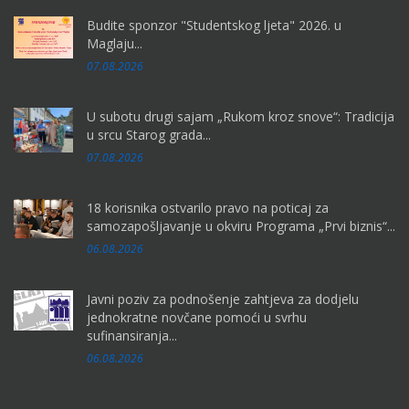
Budite sponzor "Studentskog ljeta" 2026. u
Maglaju...
07.08.2026
U subotu drugi sajam „Rukom kroz snove“: Tradicija
u srcu Starog grada...
07.08.2026
18 korisnika ostvarilo pravo na poticaj za
samozapošljavanje u okviru Programa „Prvi biznis“...
06.08.2026
Javni poziv za podnošenje zahtjeva za dodjelu
jednokratne novčane pomoći u svrhu
sufinansiranja...
06.08.2026