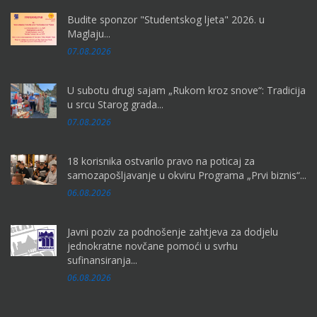
Budite sponzor "Studentskog ljeta" 2026. u
Maglaju...
07.08.2026
U subotu drugi sajam „Rukom kroz snove“: Tradicija
u srcu Starog grada...
07.08.2026
18 korisnika ostvarilo pravo na poticaj za
samozapošljavanje u okviru Programa „Prvi biznis“...
06.08.2026
Javni poziv za podnošenje zahtjeva za dodjelu
jednokratne novčane pomoći u svrhu
sufinansiranja...
06.08.2026