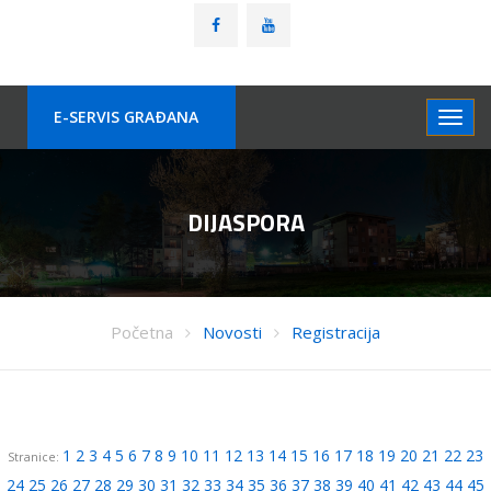
E-SERVIS GRAÐANA
DIJASPORA
Početna
Novosti
Registracija
1
2
3
4
5
6
7
8
9
10
11
12
13
14
15
16
17
18
19
20
21
22
23
Stranice:
24
25
26
27
28
29
30
31
32
33
34
35
36
37
38
39
40
41
42
43
44
45