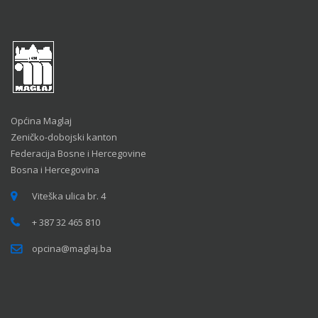
Općina Maglaj
Zeničko-dobojski kanton
Federacija Bosne i Hercegovine
Bosna i Hercegovina
Viteška ulica br. 4
+ 387 32 465 810
opcina@maglaj.ba