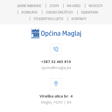
JAVNE NABAVKE
ZOSPI
RA URED
NOVOSTI
KONKURSI
CIVILNO DRUŠTVO
DIJASPORA
STUDENTSKO LJETO
KONTAKTI
+387 32 465 810
opcina@maglaj.ba
Viteška ulica br. 4
Maglaj 74250 | BA