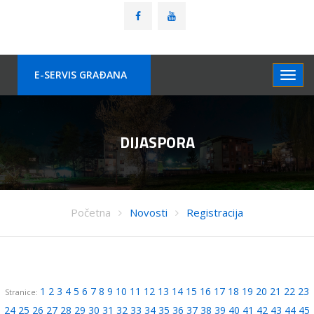
E-SERVIS GRAÐANA
DIJASPORA
Početna
Novosti
Registracija
1
2
3
4
5
6
7
8
9
10
11
12
13
14
15
16
17
18
19
20
21
22
23
Stranice:
24
25
26
27
28
29
30
31
32
33
34
35
36
37
38
39
40
41
42
43
44
45