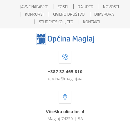
JAVNE NABAVKE
ZOSPI
RA URED
NOVOSTI
KONKURSI
CIVILNO DRUŠTVO
DIJASPORA
STUDENTSKO LJETO
KONTAKTI
+387 32 465 810
opcina@maglaj.ba
Viteška ulica br. 4
Maglaj 74250 | BA