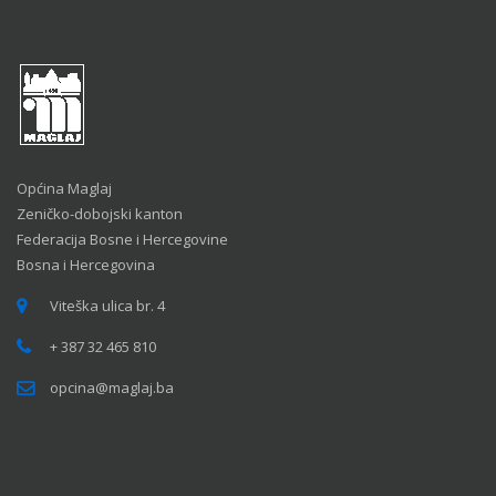
Općina Maglaj
Zeničko-dobojski kanton
Federacija Bosne i Hercegovine
Bosna i Hercegovina
Viteška ulica br. 4
+ 387 32 465 810
opcina@maglaj.ba