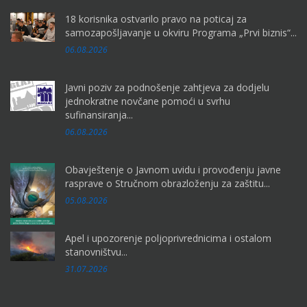
18 korisnika ostvarilo pravo na poticaj za
samozapošljavanje u okviru Programa „Prvi biznis“...
06.08.2026
Javni poziv za podnošenje zahtjeva za dodjelu
jednokratne novčane pomoći u svrhu
sufinansiranja...
06.08.2026
Obavještenje o Javnom uvidu i provođenju javne
rasprave o Stručnom obrazloženju za zaštitu...
05.08.2026
Apel i upozorenje poljoprivrednicima i ostalom
stanovništvu...
31.07.2026