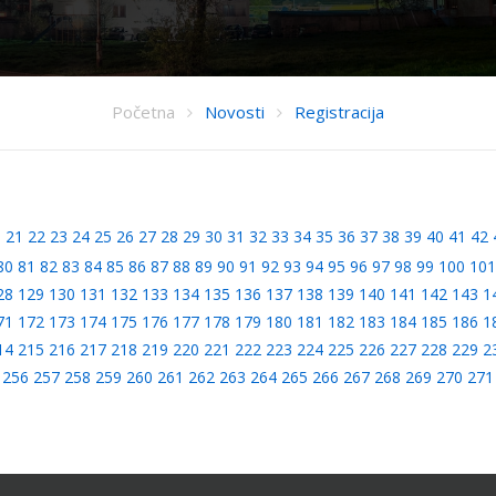
Početna
Novosti
Registracija
0
21
22
23
24
25
26
27
28
29
30
31
32
33
34
35
36
37
38
39
40
41
42
80
81
82
83
84
85
86
87
88
89
90
91
92
93
94
95
96
97
98
99
100
101
28
129
130
131
132
133
134
135
136
137
138
139
140
141
142
143
1
71
172
173
174
175
176
177
178
179
180
181
182
183
184
185
186
1
14
215
216
217
218
219
220
221
222
223
224
225
226
227
228
229
2
256
257
258
259
260
261
262
263
264
265
266
267
268
269
270
271