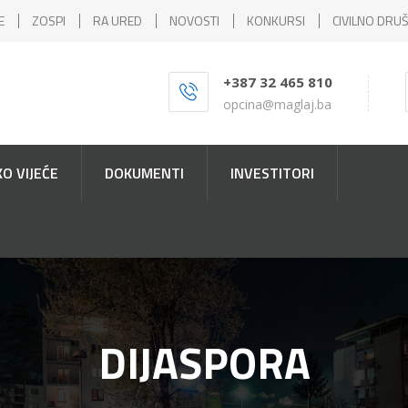
E
ZOSPI
RA URED
NOVOSTI
KONKURSI
CIVILNO DRU
+387 32 465 810
opcina@maglaj.ba
O VIJEĆE
DOKUMENTI
INVESTITORI
DIJASPORA