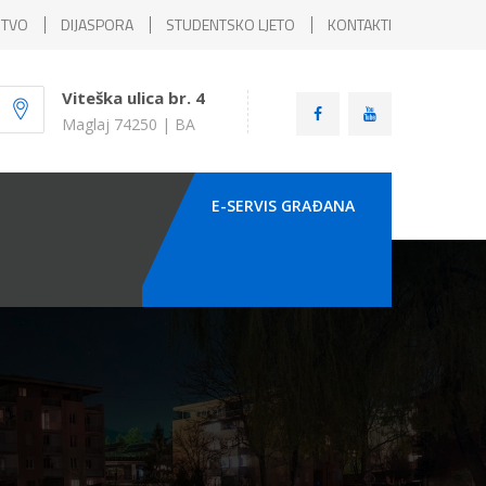
ŠTVO
DIJASPORA
STUDENTSKO LJETO
KONTAKTI
Viteška ulica br. 4
Maglaj 74250 | BA
E-SERVIS GRAÐANA