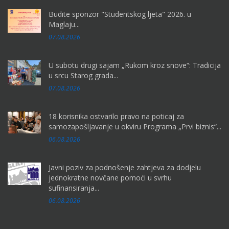
Budite sponzor "Studentskog ljeta" 2026. u
Maglaju...
07.08.2026
U subotu drugi sajam „Rukom kroz snove“: Tradicija
u srcu Starog grada...
07.08.2026
18 korisnika ostvarilo pravo na poticaj za
samozapošljavanje u okviru Programa „Prvi biznis“...
06.08.2026
Javni poziv za podnošenje zahtjeva za dodjelu
jednokratne novčane pomoći u svrhu
sufinansiranja...
06.08.2026