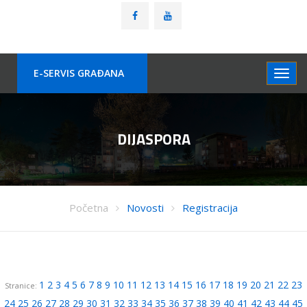
E-SERVIS GRAÐANA
DIJASPORA
Početna
Novosti
Registracija
1
2
3
4
5
6
7
8
9
10
11
12
13
14
15
16
17
18
19
20
21
22
23
Stranice:
24
25
26
27
28
29
30
31
32
33
34
35
36
37
38
39
40
41
42
43
44
45