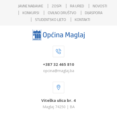
JAVNE NABAVKE
ZOSPI
RA URED
NOVOSTI
KONKURSI
CIVILNO DRUŠTVO
DIJASPORA
STUDENTSKO LJETO
KONTAKTI
+387 32 465 810
opcina@maglaj.ba
Viteška ulica br. 4
Maglaj 74250 | BA