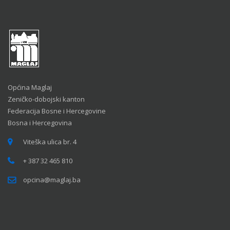
Općina Maglaj
Zeničko-dobojski kanton
Federacija Bosne i Hercegovine
Bosna i Hercegovina
Viteška ulica br. 4
+ 387 32 465 810
opcina@maglaj.ba