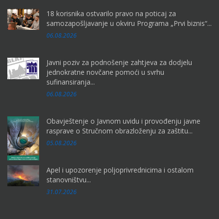
18 korisnika ostvarilo pravo na poticaj za
samozapošljavanje u okviru Programa „Prvi biznis“...
06.08.2026
Javni poziv za podnošenje zahtjeva za dodjelu
jednokratne novčane pomoći u svrhu
sufinansiranja...
06.08.2026
Obavještenje o Javnom uvidu i provođenju javne
rasprave o Stručnom obrazloženju za zaštitu...
05.08.2026
Apel i upozorenje poljoprivrednicima i ostalom
stanovništvu...
31.07.2026