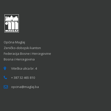
Općina Maglaj
Zeničko-dobojski kanton
Federacija Bosne i Hercegovine
Bosna i Hercegovina
Viteška ulica br. 4
+ 387 32 465 810
opcina@maglaj.ba