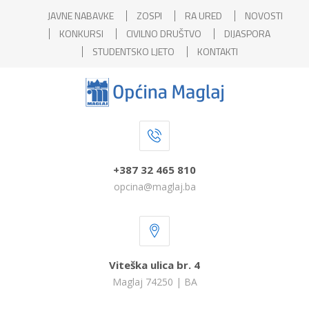
JAVNE NABAVKE
ZOSPI
RA URED
NOVOSTI
KONKURSI
CIVILNO DRUŠTVO
DIJASPORA
STUDENTSKO LJETO
KONTAKTI
+387 32 465 810
opcina@maglaj.ba
Viteška ulica br. 4
Maglaj 74250 | BA