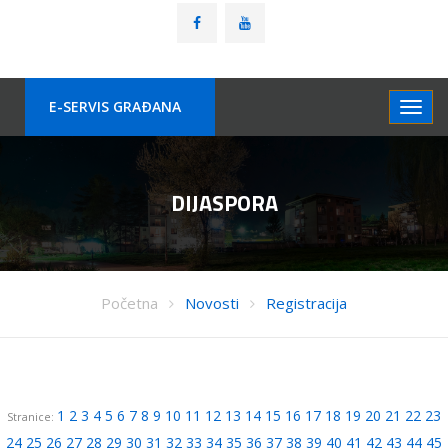
E-SERVIS GRAÐANA
DIJASPORA
Početna
Novosti
Registracija
1
2
3
4
5
6
7
8
9
10
11
12
13
14
15
16
17
18
19
20
21
22
23
Stranice:
24
25
26
27
28
29
30
31
32
33
34
35
36
37
38
39
40
41
42
43
44
45