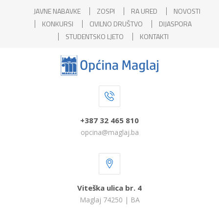
JAVNE NABAVKE
ZOSPI
RA URED
NOVOSTI
KONKURSI
CIVILNO DRUŠTVO
DIJASPORA
STUDENTSKO LJETO
KONTAKTI
+387 32 465 810
opcina@maglaj.ba
Viteška ulica br. 4
Maglaj 74250 | BA