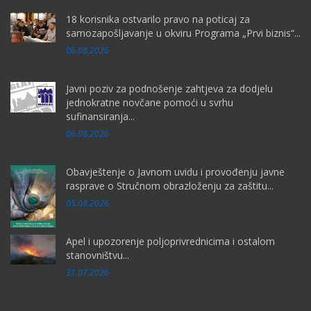
18 korisnika ostvarilo pravo na poticaj za
samozapošljavanje u okviru Programa „Prvi biznis“...
06.08.2026
Javni poziv za podnošenje zahtjeva za dodjelu
jednokratne novčane pomoći u svrhu
sufinansiranja...
06.08.2026
Obavještenje o Javnom uvidu i provođenju javne
rasprave o Stručnom obrazloženju za zaštitu...
05.08.2026
Apel i upozorenje poljoprivrednicima i ostalom
stanovništvu...
31.07.2026