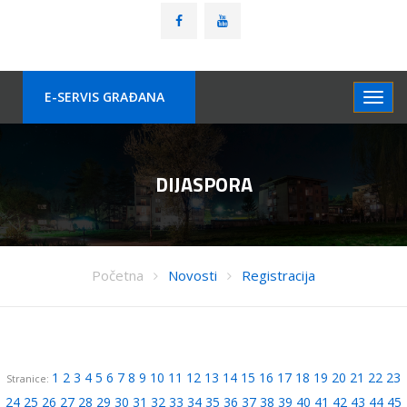
E-SERVIS GRAÐANA
DIJASPORA
Početna
Novosti
Registracija
1
2
3
4
5
6
7
8
9
10
11
12
13
14
15
16
17
18
19
20
21
22
23
Stranice:
24
25
26
27
28
29
30
31
32
33
34
35
36
37
38
39
40
41
42
43
44
45