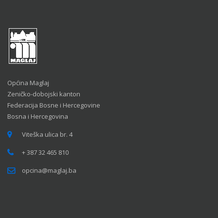
Općina Maglaj
Zeničko-dobojski kanton
Federacija Bosne i Hercegovine
Bosna i Hercegovina
Viteška ulica br. 4
+ 387 32 465 810
opcina@maglaj.ba