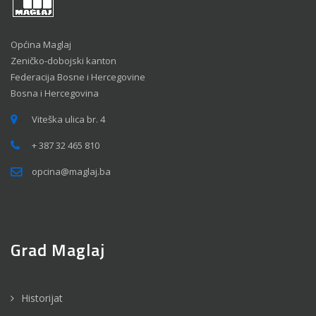
Općina Maglaj
Zeničko-dobojski kanton
Federacija Bosne i Hercegovine
Bosna i Hercegovina
Viteška ulica br. 4
+ 387 32 465 810
opcina@maglaj.ba
Grad Maglaj
Historijat