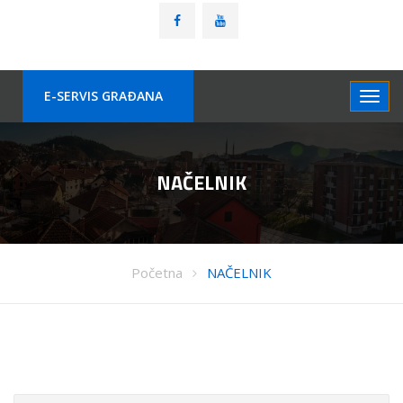
E-SERVIS GRAÐANA
NAČELNIK
Početna
NAČELNIK