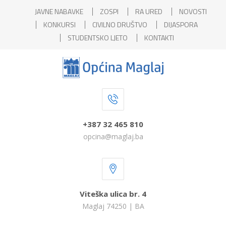
JAVNE NABAVKE
ZOSPI
RA URED
NOVOSTI
KONKURSI
CIVILNO DRUŠTVO
DIJASPORA
STUDENTSKO LJETO
KONTAKTI
+387 32 465 810
opcina@maglaj.ba
Viteška ulica br. 4
Maglaj 74250 | BA