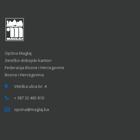
Općina Maglaj
Zeničko-dobojski kanton
Federacija Bosne i Hercegovine
Bosna i Hercegovina
Viteška ulica br. 4
+ 387 32 465 810
opcina@maglaj.ba