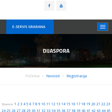
E-SERVIS GRAÐANA
DIJASPORA
Početna
Novosti
Registracija
1
2
3
4
5
6
7
8
9
10
11
12
13
14
15
16
17
18
19
20
21
22
23
Stranice:
24
25
26
27
28
29
30
31
32
33
34
35
36
37
38
39
40
41
42
43
44
45