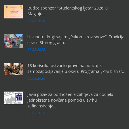
Budite sponzor "Studentskog ljeta" 2026. u
Maglaju...
07.08.2026
U subotu drugi sajam „Rukom kroz snove“: Tradicija
u srcu Starog grada...
07.08.2026
18 korisnika ostvarilo pravo na poticaj za
samozapošljavanje u okviru Programa „Prvi biznis“...
06.08.2026
Javni poziv za podnošenje zahtjeva za dodjelu
jednokratne novčane pomoći u svrhu
sufinansiranja...
06.08.2026