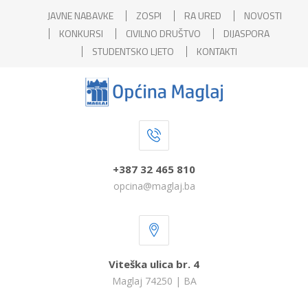
JAVNE NABAVKE
ZOSPI
RA URED
NOVOSTI
KONKURSI
CIVILNO DRUŠTVO
DIJASPORA
STUDENTSKO LJETO
KONTAKTI
+387 32 465 810
opcina@maglaj.ba
Viteška ulica br. 4
Maglaj 74250 | BA