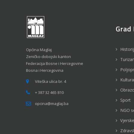
Grad 
Histori
Općina Maglaj
Zeničko-dobojski kanton
Turiza
Federacija Bosne i Hercegovine
Poljop
Bosna i Hercegovina
Kultura
Viteška ulica br. 4
Obrazo
+ 387 32 465 810
Sport
opcina@maglaj.ba
NGO s
Vjerske
Zdravs