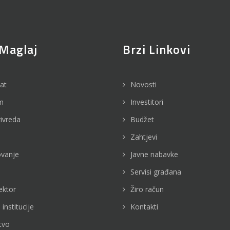
Maglaj
Brzi Linkovi
jat
Novosti
m
Investitori
rivreda
Budžet
Zahtjevi
vanje
Javne nabavke
Servisi građana
ektor
Žiro račun
 institucije
Kontakti
tvo