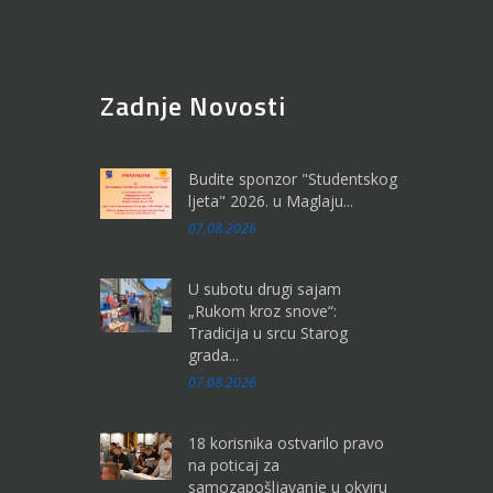
Zadnje Novosti
Budite sponzor "Studentskog
ljeta" 2026. u Maglaju...
07.08.2026
U subotu drugi sajam
„Rukom kroz snove“:
Tradicija u srcu Starog
grada...
07.08.2026
18 korisnika ostvarilo pravo
na poticaj za
samozapošljavanje u okviru