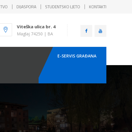
ŠTVO
DIJASPORA
STUDENTSKO LJETO
KONTAKTI
Viteška ulica br. 4
Maglaj 74250 | BA
E-SERVIS GRAÐANA