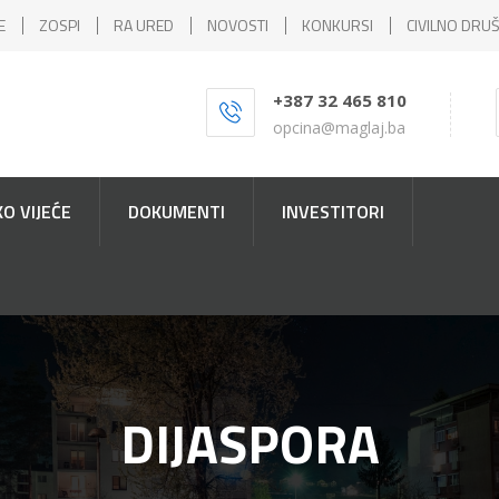
E
ZOSPI
RA URED
NOVOSTI
KONKURSI
CIVILNO DRU
+387 32 465 810
opcina@maglaj.ba
O VIJEĆE
DOKUMENTI
INVESTITORI
DIJASPORA