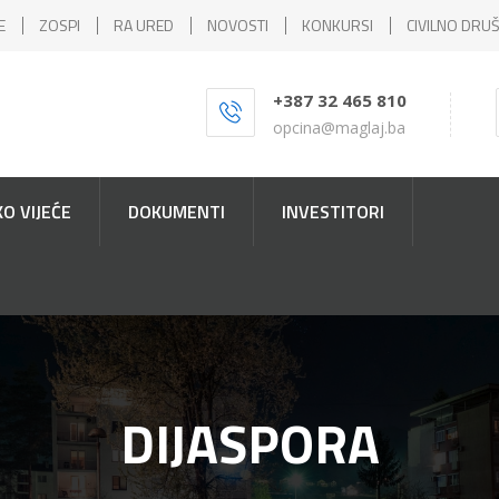
E
ZOSPI
RA URED
NOVOSTI
KONKURSI
CIVILNO DRU
+387 32 465 810
opcina@maglaj.ba
O VIJEĆE
DOKUMENTI
INVESTITORI
DIJASPORA