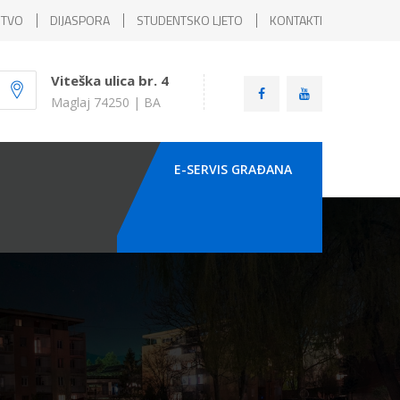
ŠTVO
DIJASPORA
STUDENTSKO LJETO
KONTAKTI
Viteška ulica br. 4
Maglaj 74250 | BA
E-SERVIS GRAÐANA