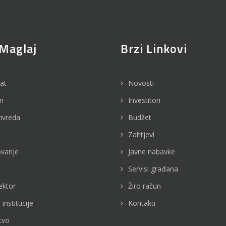
Maglaj
Brzi Linkovi
jat
Novosti
m
Investitori
rivreda
Budžet
Zahtjevi
vanje
Javne nabavke
Servisi građana
ektor
Žiro račun
 institucije
Kontakti
tvo