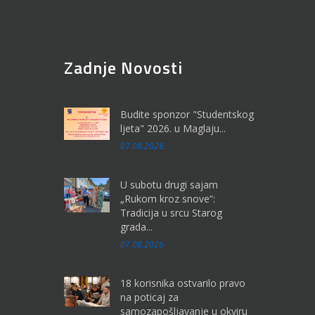
Zadnje Novosti
Budite sponzor "Studentskog
ljeta" 2026. u Maglaju...
07.08.2026
U subotu drugi sajam
„Rukom kroz snove“:
Tradicija u srcu Starog
grada...
07.08.2026
18 korisnika ostvarilo pravo
na poticaj za
samozapošljavanje u okviru