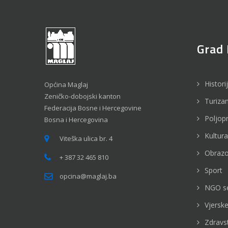
Grad 
Histori
Općina Maglaj
Zeničko-dobojski kanton
Turiza
Federacija Bosne i Hercegovine
Poljop
Bosna i Hercegovina
Kultura
Viteška ulica br. 4
Obrazo
+ 387 32 465 810
Sport
opcina@maglaj.ba
NGO s
Vjerske
Zdravs