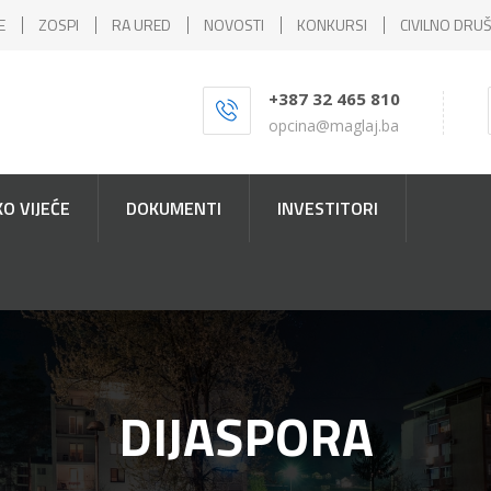
E
ZOSPI
RA URED
NOVOSTI
KONKURSI
CIVILNO DRU
+387 32 465 810
opcina@maglaj.ba
O VIJEĆE
DOKUMENTI
INVESTITORI
DIJASPORA