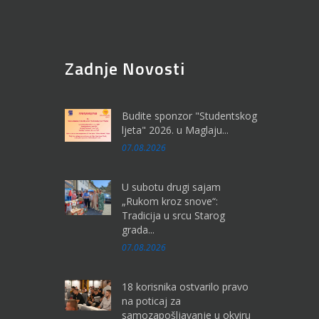
Zadnje Novosti
Budite sponzor "Studentskog
ljeta" 2026. u Maglaju...
07.08.2026
U subotu drugi sajam
„Rukom kroz snove“:
Tradicija u srcu Starog
grada...
07.08.2026
18 korisnika ostvarilo pravo
na poticaj za
samozapošljavanje u okviru