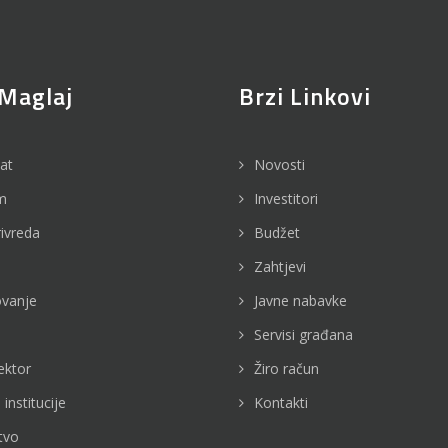
Maglaj
Brzi Linkovi
jat
Novosti
m
Investitori
rivreda
Budžet
Zahtjevi
vanje
Javne nabavke
Servisi građana
ektor
Žiro račun
 institucije
Kontakti
tvo