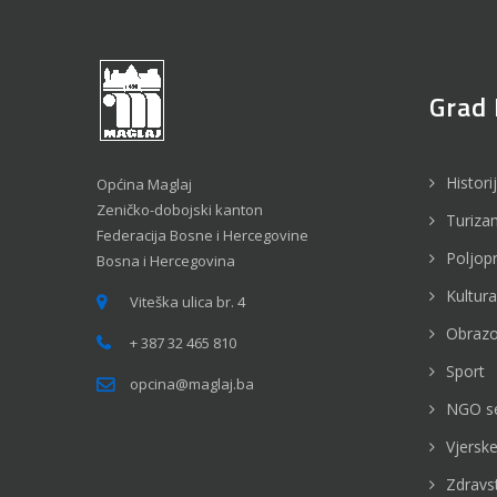
Grad 
Histori
Općina Maglaj
Zeničko-dobojski kanton
Turiza
Federacija Bosne i Hercegovine
Poljop
Bosna i Hercegovina
Kultura
Viteška ulica br. 4
Obrazo
+ 387 32 465 810
Sport
opcina@maglaj.ba
NGO s
Vjerske
Zdravs