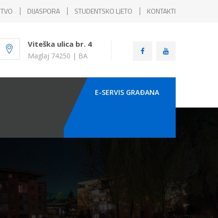
ŠTVO
DIJASPORA
STUDENTSKO LJETO
KONTAKTI
Viteška ulica br. 4
Maglaj 74250 | BA
E-SERVIS GRAÐANA