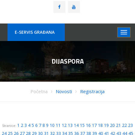
E-SERVIS GRAÐANA
DIJASPORA
Početna
Novosti
Registracija
1
2
3
4
5
6
7
8
9
10
11
12
13
14
15
16
17
18
19
20
21
22
23
Stranice:
24
25
26
27
28
29
30
31
32
33
34
35
36
37
38
39
40
41
42
43
44
45