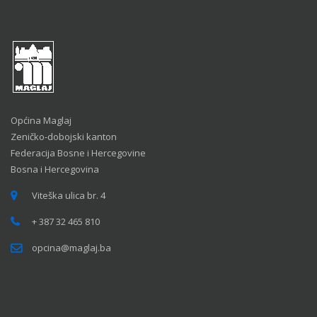
Općina Maglaj
Zeničko-dobojski kanton
Federacija Bosne i Hercegovine
Bosna i Hercegovina
Viteška ulica br. 4
+ 387 32 465 810
opcina@maglaj.ba