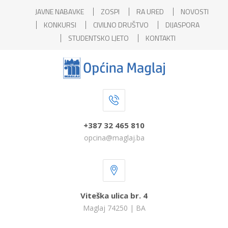
JAVNE NABAVKE
ZOSPI
RA URED
NOVOSTI
KONKURSI
CIVILNO DRUŠTVO
DIJASPORA
STUDENTSKO LJETO
KONTAKTI
+387 32 465 810
opcina@maglaj.ba
Viteška ulica br. 4
Maglaj 74250 | BA