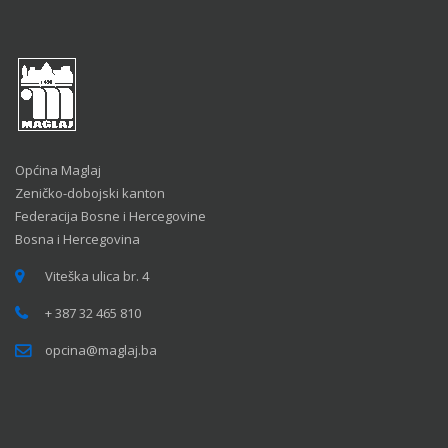
Općina Maglaj
Zeničko-dobojski kanton
Federacija Bosne i Hercegovine
Bosna i Hercegovina
Viteška ulica br. 4
+ 387 32 465 810
opcina@maglaj.ba