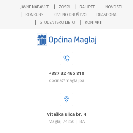
JAVNE NABAVKE
ZOSPI
RA URED
NOVOSTI
KONKURSI
CIVILNO DRUŠTVO
DIJASPORA
STUDENTSKO LJETO
KONTAKTI
+387 32 465 810
opcina@maglaj.ba
Viteška ulica br. 4
Maglaj 74250 | BA