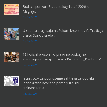
Budite sponzor "Studentskog ljeta" 2026. u
Maglaju...
07.08.2026
U subotu drugi sajam „Rukom kroz snove“: Tradicija
u srcu Starog grada...
07.08.2026
18 korisnika ostvarilo pravo na poticaj za
samozapošljavanje u okviru Programa „Prvi biznis“...
06.08.2026
Javni poziv za podnošenje zahtjeva za dodjelu
jednokratne novčane pomoći u svrhu
sufinansiranja...
06.08.2026