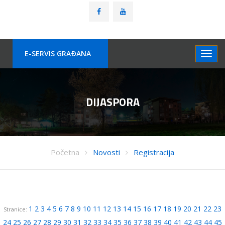
E-SERVIS GRAÐANA
DIJASPORA
Početna
Novosti
Registracija
1
2
3
4
5
6
7
8
9
10
11
12
13
14
15
16
17
18
19
20
21
22
23
Stranice:
24
25
26
27
28
29
30
31
32
33
34
35
36
37
38
39
40
41
42
43
44
45