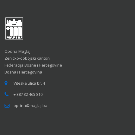
Općina Maglaj
Zeničko-dobojski kanton
Federacija Bosne i Hercegovine
Bosna i Hercegovina
Viteška ulica br. 4
+ 387 32 465 810
opcina@maglaj.ba