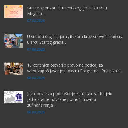
Budite sponzor "Studentskog ljeta" 2026. u
Maglaju...
07.08.2026
U subotu drugi sajam „Rukom kroz snove“: Tradicija
u srcu Starog grada...
07.08.2026
18 korisnika ostvarilo pravo na poticaj za
samozapošljavanje u okviru Programa „Prvi biznis“...
06.08.2026
Javni poziv za podnošenje zahtjeva za dodjelu
jednokratne novčane pomoći u svrhu
sufinansiranja...
06.08.2026