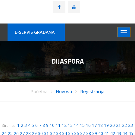
E-SERVIS GRAÐANA
DIJASPORA
Početna
Novosti
Registracija
1
2
3
4
5
6
7
8
9
10
11
12
13
14
15
16
17
18
19
20
21
22
23
Stranice:
24
25
26
27
28
29
30
31
32
33
34
35
36
37
38
39
40
41
42
43
44
45