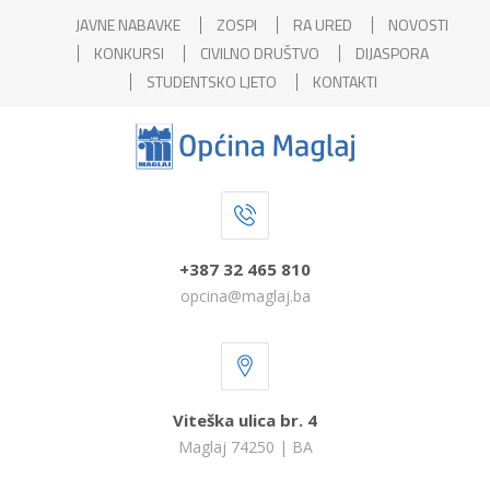
JAVNE NABAVKE
ZOSPI
RA URED
NOVOSTI
KONKURSI
CIVILNO DRUŠTVO
DIJASPORA
STUDENTSKO LJETO
KONTAKTI
+387 32 465 810
opcina@maglaj.ba
Viteška ulica br. 4
Maglaj 74250 | BA