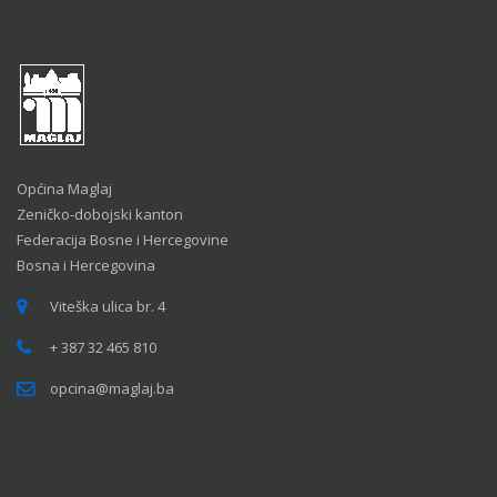
Općina Maglaj
Zeničko-dobojski kanton
Federacija Bosne i Hercegovine
Bosna i Hercegovina
Viteška ulica br. 4
+ 387 32 465 810
opcina@maglaj.ba