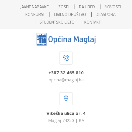
JAVNE NABAVKE
ZOSPI
RA URED
NOVOSTI
KONKURSI
CIVILNO DRUŠTVO
DIJASPORA
STUDENTSKO LJETO
KONTAKTI
+387 32 465 810
opcina@maglaj.ba
Viteška ulica br. 4
Maglaj 74250 | BA