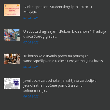
Budite sponzor "Studentskog ljeta" 2026. u
Maglaju...
07.08.2026
U subotu drugi sajam „Rukom kroz snove“: Tradicija
u srcu Starog grada...
07.08.2026
18 korisnika ostvarilo pravo na poticaj za
samozapošljavanje u okviru Programa „Prvi biznis“...
06.08.2026
Javni poziv za podnošenje zahtjeva za dodjelu
jednokratne novčane pomoći u svrhu
sufinansiranja...
06.08.2026