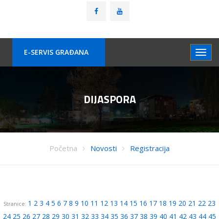
E-SERVIS GRAÐANA
DIJASPORA
Početna
Novosti
Registracija
1
2
3
4
5
6
7
8
9
10
11
12
13
14
15
16
17
18
19
20
21
22
23
Stranice:
24
25
26
27
28
29
30
31
32
33
34
35
36
37
38
39
40
41
42
43
44
45