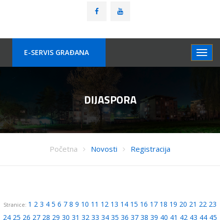
E-SERVIS GRAÐANA
DIJASPORA
Početna
Novosti
Registracija
1
2
3
4
5
6
7
8
9
10
11
12
13
14
15
16
17
18
19
20
21
22
23
Stranice:
24
25
26
27
28
29
30
31
32
33
34
35
36
37
38
39
40
41
42
43
44
45