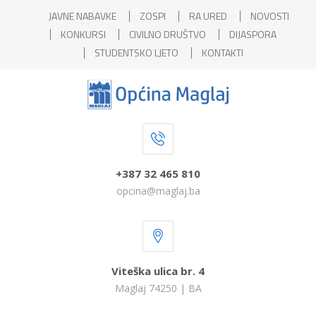
JAVNE NABAVKE
ZOSPI
RA URED
NOVOSTI
KONKURSI
CIVILNO DRUŠTVO
DIJASPORA
STUDENTSKO LJETO
KONTAKTI
+387 32 465 810
opcina@maglaj.ba
Viteška ulica br. 4
Maglaj 74250 | BA