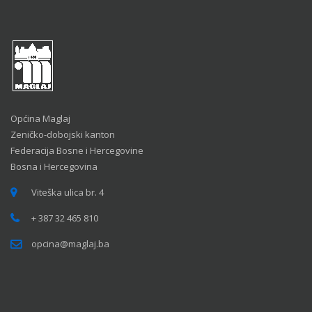
Općina Maglaj
Zeničko-dobojski kanton
Federacija Bosne i Hercegovine
Bosna i Hercegovina
Viteška ulica br. 4
+ 387 32 465 810
opcina@maglaj.ba