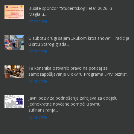
Budite sponzor "Studentskog ljeta" 2026. u
Maglaju...
07.08.2026
U subotu drugi sajam „Rukom kroz snove“: Tradicija
u srcu Starog grada...
07.08.2026
18 korisnika ostvarilo pravo na poticaj za
samozapošljavanje u okviru Programa „Prvi biznis“...
06.08.2026
Javni poziv za podnošenje zahtjeva za dodjelu
jednokratne novčane pomoći u svrhu
sufinansiranja...
06.08.2026