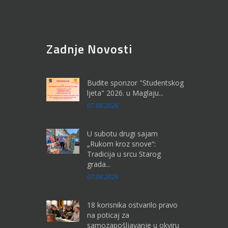
Zadnje Novosti
Budite sponzor "Studentskog
ljeta" 2026. u Maglaju...
07.08.2026
U subotu drugi sajam
„Rukom kroz snove“:
Tradicija u srcu Starog
grada...
07.08.2026
18 korisnika ostvarilo pravo
na poticaj za
samozapošljavanje u okviru