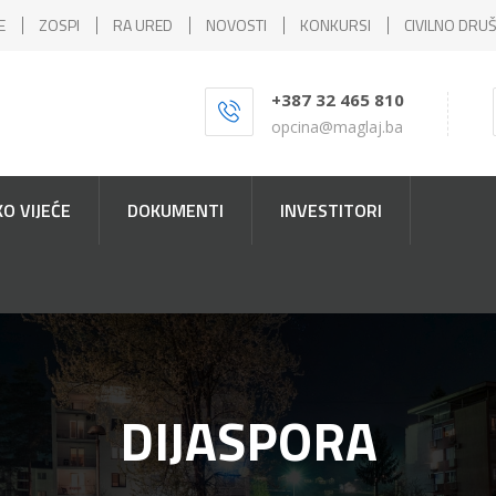
E
ZOSPI
RA URED
NOVOSTI
KONKURSI
CIVILNO DRU
+387 32 465 810
opcina@maglaj.ba
O VIJEĆE
DOKUMENTI
INVESTITORI
DIJASPORA