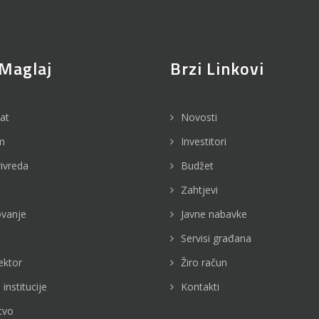
Maglaj
Brzi Linkovi
jat
Novosti
m
Investitori
rivreda
Budžet
Zahtjevi
vanje
Javne nabavke
Servisi građana
ektor
Žiro račun
 institucije
Kontakti
tvo