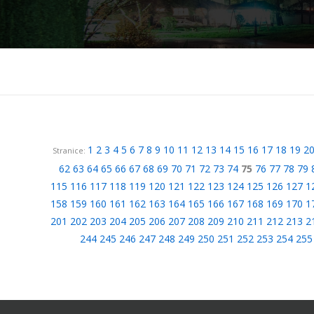
1
2
3
4
5
6
7
8
9
10
11
12
13
14
15
16
17
18
19
2
Stranice:
62
63
64
65
66
67
68
69
70
71
72
73
74
75
76
77
78
79
115
116
117
118
119
120
121
122
123
124
125
126
127
1
158
159
160
161
162
163
164
165
166
167
168
169
170
1
201
202
203
204
205
206
207
208
209
210
211
212
213
2
244
245
246
247
248
249
250
251
252
253
254
255