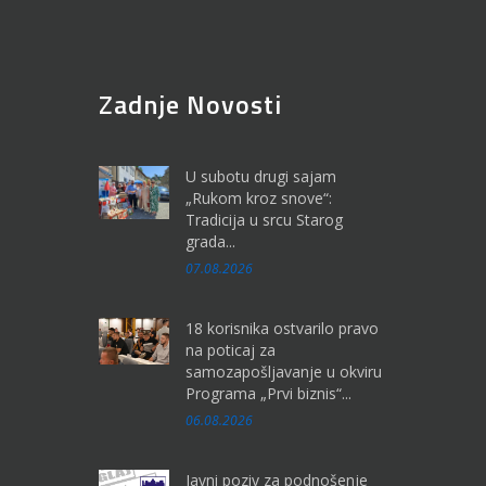
Zadnje Novosti
U subotu drugi sajam
„Rukom kroz snove“:
Tradicija u srcu Starog
grada...
07.08.2026
18 korisnika ostvarilo pravo
na poticaj za
samozapošljavanje u okviru
Programa „Prvi biznis“...
06.08.2026
Javni poziv za podnošenje