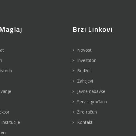
Maglaj
Brzi Linkovi
jat
Novosti
m
Investitori
rivreda
Budžet
Zahtjevi
vanje
Javne nabavke
Servisi građana
ektor
Žiro račun
 institucije
Kontakti
tvo