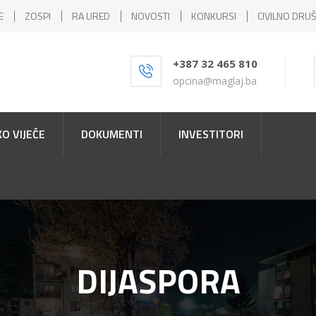
E
ZOSPI
RA URED
NOVOSTI
KONKURSI
CIVILNO DRU
+387 32 465 810
opcina@maglaj.ba
O VIJEĆE
DOKUMENTI
INVESTITORI
DIJASPORA