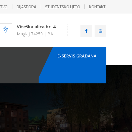
ŠTVO
DIJASPORA
STUDENTSKO LJETO
KONTAKTI
Viteška ulica br. 4
Maglaj 74250 | BA
E-SERVIS GRAÐANA