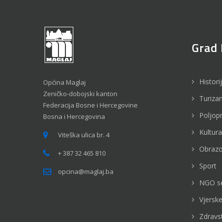
Grad 
Histori
Općina Maglaj
Zeničko-dobojski kanton
Turiza
Federacija Bosne i Hercegovine
Poljop
Bosna i Hercegovina
Kultura
Viteška ulica br. 4
Obrazo
+ 387 32 465 810
Sport
opcina@maglaj.ba
NGO s
Vjerske
Zdravs