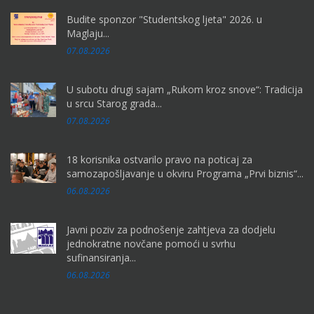
Budite sponzor "Studentskog ljeta" 2026. u
Maglaju...
07.08.2026
U subotu drugi sajam „Rukom kroz snove“: Tradicija
u srcu Starog grada...
07.08.2026
18 korisnika ostvarilo pravo na poticaj za
samozapošljavanje u okviru Programa „Prvi biznis“...
06.08.2026
Javni poziv za podnošenje zahtjeva za dodjelu
jednokratne novčane pomoći u svrhu
sufinansiranja...
06.08.2026