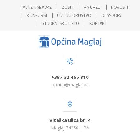
JAVNE NABAVKE
ZOSPI
RA URED
NOVOSTI
KONKURSI
CIVILNO DRUŠTVO
DIJASPORA
STUDENTSKO LJETO
KONTAKTI
+387 32 465 810
opcina@maglaj.ba
Viteška ulica br. 4
Maglaj 74250 | BA