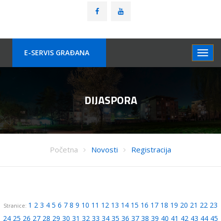
E-SERVIS GRAÐANA
DIJASPORA
Početna
Novosti
Registracija
1
2
3
4
5
6
7
8
9
10
11
12
13
14
15
16
17
18
19
20
21
22
23
Stranice:
24
25
26
27
28
29
30
31
32
33
34
35
36
37
38
39
40
41
42
43
44
45