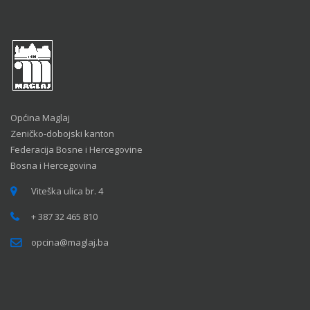
Općina Maglaj
Zeničko-dobojski kanton
Federacija Bosne i Hercegovine
Bosna i Hercegovina
Viteška ulica br. 4
+ 387 32 465 810
opcina@maglaj.ba