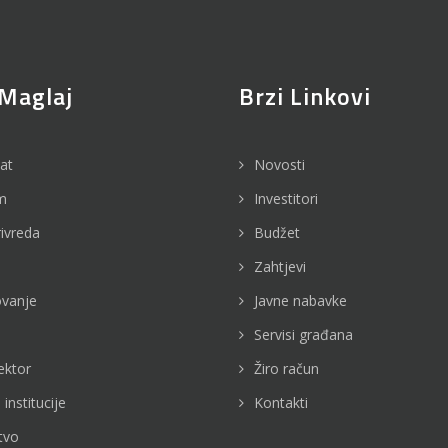
Maglaj
Brzi Linkovi
jat
Novosti
m
Investitori
rivreda
Budžet
Zahtjevi
vanje
Javne nabavke
Servisi građana
ektor
Žiro račun
 institucije
Kontakti
tvo