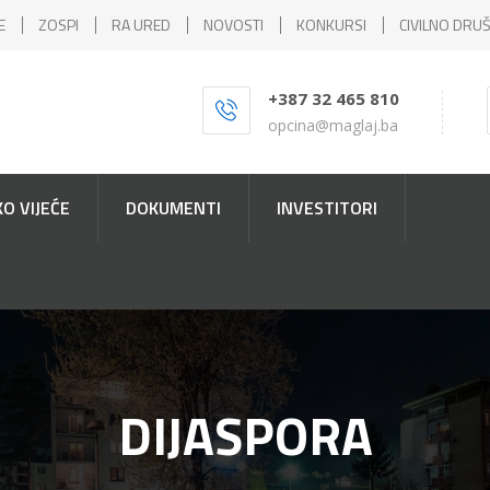
E
ZOSPI
RA URED
NOVOSTI
KONKURSI
CIVILNO DRU
+387 32 465 810
opcina@maglaj.ba
O VIJEĆE
DOKUMENTI
INVESTITORI
DIJASPORA