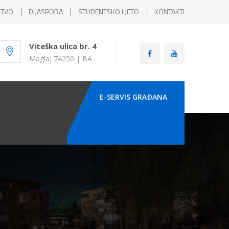
ŠTVO
DIJASPORA
STUDENTSKO LJETO
KONTAKTI
Viteška ulica br. 4
Maglaj 74250 | BA
E-SERVIS GRAÐANA