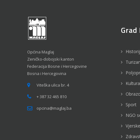
Grad 
Histori
Općina Maglaj
Zeničko-dobojski kanton
Turiza
Federacija Bosne i Hercegovine
Poljop
Bosna i Hercegovina
Kultura
Viteška ulica br. 4
Obrazo
+ 387 32 465 810
Sport
opcina@maglaj.ba
NGO s
Vjerske
Zdravs