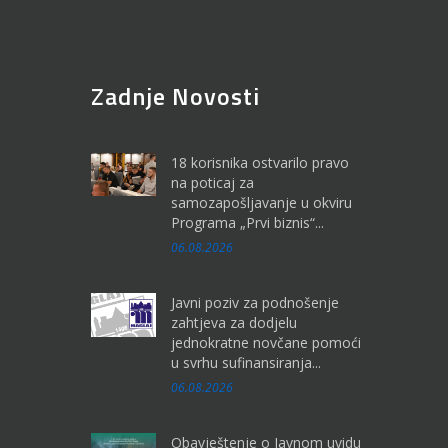
Zadnje Novosti
18 korisnika ostvarilo pravo
na poticaj za
samozapošljavanje u okviru
Programa „Prvi biznis“...
06.08.2026
Javni poziv za podnošenje
zahtjeva za dodjelu
jednokratne novčane pomoći
u svrhu sufinansiranja...
06.08.2026
Obavještenje o Javnom uvidu