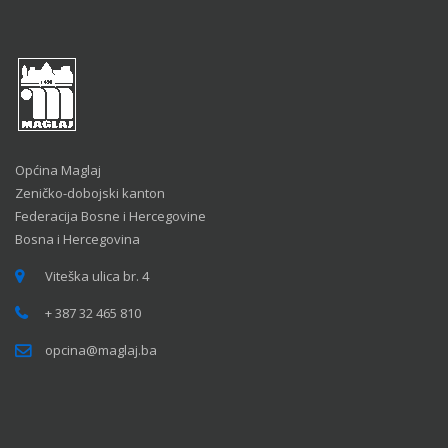
Općina Maglaj
Zeničko-dobojski kanton
Federacija Bosne i Hercegovine
Bosna i Hercegovina
Viteška ulica br. 4
+ 387 32 465 810
opcina@maglaj.ba