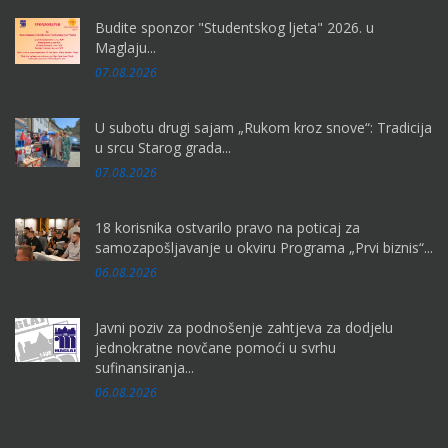
Budite sponzor "Studentskog ljeta" 2026. u
Maglaju...
07.08.2026
U subotu drugi sajam „Rukom kroz snove“: Tradicija
u srcu Starog grada...
07.08.2026
18 korisnika ostvarilo pravo na poticaj za
samozapošljavanje u okviru Programa „Prvi biznis“...
06.08.2026
Javni poziv za podnošenje zahtjeva za dodjelu
jednokratne novčane pomoći u svrhu
sufinansiranja...
06.08.2026