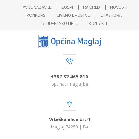
JAVNE NABAVKE
ZOSPI
RA URED
NOVOSTI
KONKURSI
CIVILNO DRUŠTVO
DIJASPORA
STUDENTSKO LJETO
KONTAKTI
+387 32 465 810
opcina@maglaj.ba
Viteška ulica br. 4
Maglaj 74250 | BA