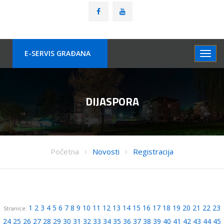
E-SERVIS GRAÐANA
DIJASPORA
Početna
Novosti
Registracija
1
2
3
4
5
6
7
8
9
10
11
12
13
14
15
16
17
18
19
20
21
22
23
Stranice:
24
25
26
27
28
29
30
31
32
33
34
35
36
37
38
39
40
41
42
43
44
45