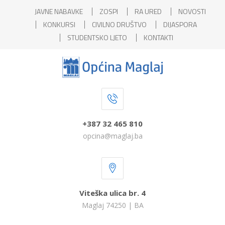
JAVNE NABAVKE
ZOSPI
RA URED
NOVOSTI
KONKURSI
CIVILNO DRUŠTVO
DIJASPORA
STUDENTSKO LJETO
KONTAKTI
+387 32 465 810
opcina@maglaj.ba
Viteška ulica br. 4
Maglaj 74250 | BA