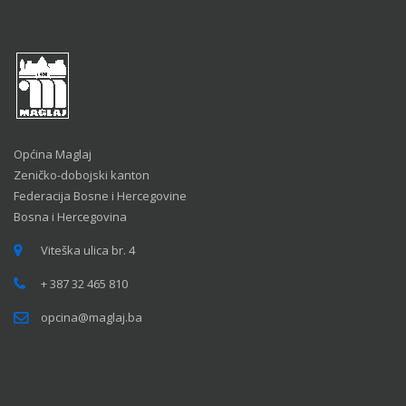
Općina Maglaj
Zeničko-dobojski kanton
Federacija Bosne i Hercegovine
Bosna i Hercegovina
Viteška ulica br. 4
+ 387 32 465 810
opcina@maglaj.ba