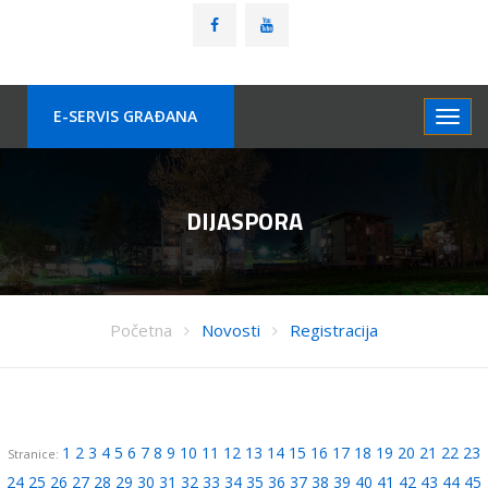
E-SERVIS GRAÐANA
DIJASPORA
Početna
Novosti
Registracija
1
2
3
4
5
6
7
8
9
10
11
12
13
14
15
16
17
18
19
20
21
22
23
Stranice:
24
25
26
27
28
29
30
31
32
33
34
35
36
37
38
39
40
41
42
43
44
45