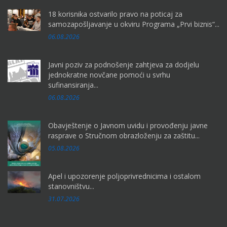
18 korisnika ostvarilo pravo na poticaj za
samozapošljavanje u okviru Programa „Prvi biznis“...
06.08.2026
Javni poziv za podnošenje zahtjeva za dodjelu
jednokratne novčane pomoći u svrhu
sufinansiranja...
06.08.2026
Obavještenje o Javnom uvidu i provođenju javne
rasprave o Stručnom obrazloženju za zaštitu...
05.08.2026
Apel i upozorenje poljoprivrednicima i ostalom
stanovništvu...
31.07.2026