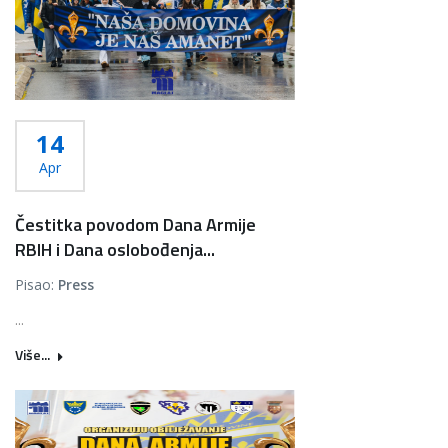
14
Apr
Čestitka povodom Dana Armije
RBIH i Dana oslobođenja...
Pisao:
Press
...
Više...