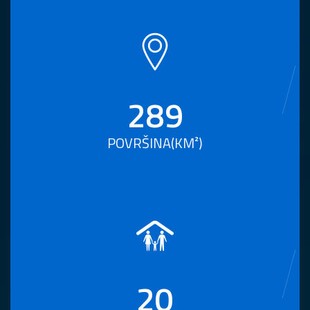
289
POVRŠINA(KM²)
20