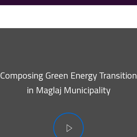
https://www.maglaj.ba:8443/smb/file-manager/list#
Composing Green Energy Transition
in Maglaj Municipality