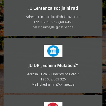
JU Centar za socijalni rad
Adresa: Ulica Srebrničkih žrtava rata
Tel: 032/603-527,603-469
Mail: csrmaglaj@bih.net.ba
JU DK „Edhem Mulabdić“
Adresa: Ulica S. Omerovića Cara 2
Tel: 032 603 326
Mail: dkedhemm@bih.net.ba