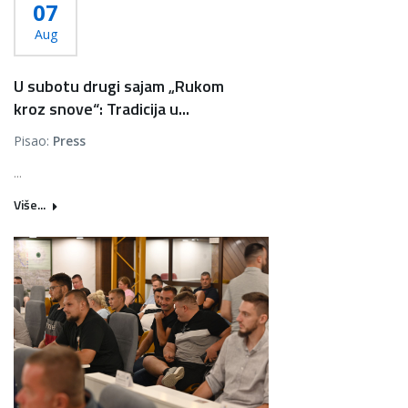
07
Aug
U subotu drugi sajam „Rukom
kroz snove“: Tradicija u...
Pisao:
Press
...
Više...