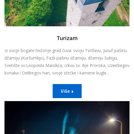
Turizam
Iz svoje bogate historije grad čuva: svoju Tvrđavu, Jusuf-pašinu
džamiju (Kuršumliju), Fazli-pašinu džamiju, džamiju Sukijju,
Svetište sv.Leopolda Mandića, crkvu sv. Ilije Proroka, Uzeirbegov
konaka i Delibegov han, svoje stećke i kamene kugle...
Više