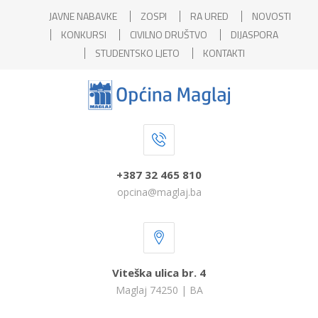
JAVNE NABAVKE
ZOSPI
RA URED
NOVOSTI
KONKURSI
CIVILNO DRUŠTVO
DIJASPORA
STUDENTSKO LJETO
KONTAKTI
+387 32 465 810
opcina@maglaj.ba
Viteška ulica br. 4
Maglaj 74250 | BA