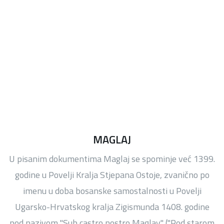
MAGLAJ
U pisanim dokumentima Maglaj se spominje već 1399.
godine u Povelji Kralja Stjepana Ostoje, zvanično po
imenu u doba bosanske samostalnosti u Povelji
Ugarsko-Hrvatskog kralja Zigismunda 1408. godine
pod nazivom "Sub castro nostro Maglay" ("Pod starom