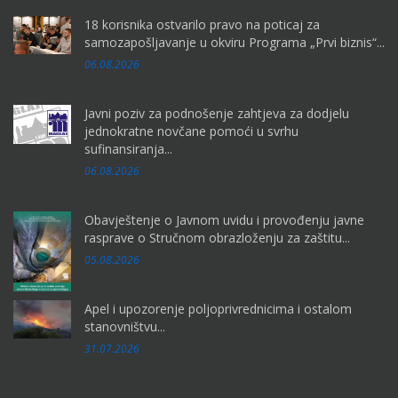
18 korisnika ostvarilo pravo na poticaj za
samozapošljavanje u okviru Programa „Prvi biznis“...
06.08.2026
Javni poziv za podnošenje zahtjeva za dodjelu
jednokratne novčane pomoći u svrhu
sufinansiranja...
06.08.2026
Obavještenje o Javnom uvidu i provođenju javne
rasprave o Stručnom obrazloženju za zaštitu...
05.08.2026
Apel i upozorenje poljoprivrednicima i ostalom
stanovništvu...
31.07.2026