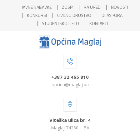
JAVNE NABAVKE
ZOSPI
RA URED
NOVOSTI
KONKURSI
CIVILNO DRUŠTVO
DIJASPORA
STUDENTSKO LJETO
KONTAKTI
+387 32 465 810
opcina@maglaj.ba
Viteška ulica br. 4
Maglaj 74250 | BA