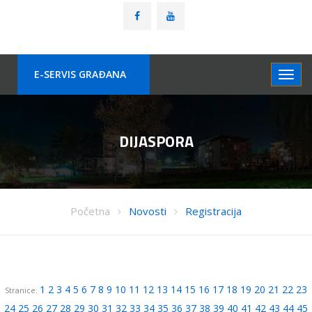
E-SERVIS GRAÐANA
DIJASPORA
Početna
Novosti
Registracija
1
2
3
4
5
6
7
8
9
10
11
12
13
14
15
16
17
18
19
20
21
22
23
Stranice:
24
25
26
27
28
29
30
31
32
33
34
35
36
37
38
39
40
41
42
43
44
45