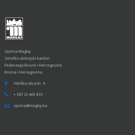
Općina Maglaj
Zeničko-dobojski kanton
Federacija Bosne i Hercegovine
Bosna i Hercegovina
Viteška ulica br. 4
+ 387 32 465 810
opcina@maglaj.ba