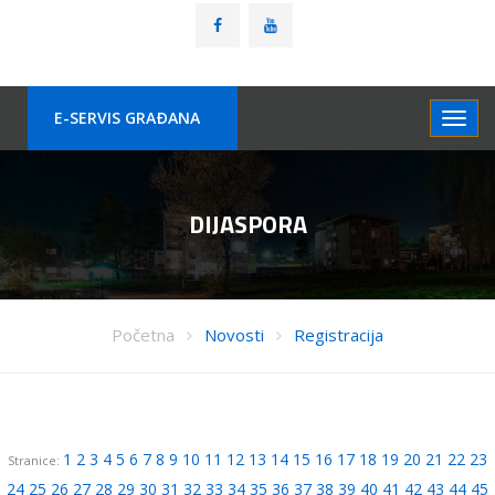
E-SERVIS GRAÐANA
DIJASPORA
Početna
Novosti
Registracija
1
2
3
4
5
6
7
8
9
10
11
12
13
14
15
16
17
18
19
20
21
22
23
Stranice:
24
25
26
27
28
29
30
31
32
33
34
35
36
37
38
39
40
41
42
43
44
45