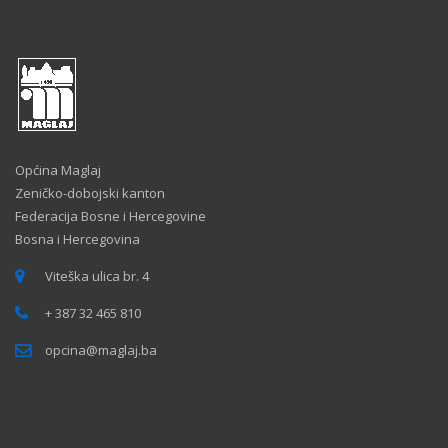
Općina Maglaj
Zeničko-dobojski kanton
Federacija Bosne i Hercegovine
Bosna i Hercegovina
Viteška ulica br. 4
+ 387 32 465 810
opcina@maglaj.ba