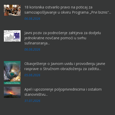
18 korisnika ostvarilo pravo na poticaj za
samozapošljavanje u okviru Programa „Prvi biznis“...
06.08.2026
Javni poziv za podnošenje zahtjeva za dodjelu
jednokratne novčane pomoći u svrhu
sufinansiranja...
06.08.2026
Obavještenje o Javnom uvidu i provođenju javne
rasprave o Stručnom obrazloženju za zaštitu...
05.08.2026
Apel i upozorenje poljoprivrednicima i ostalom
stanovništvu...
31.07.2026