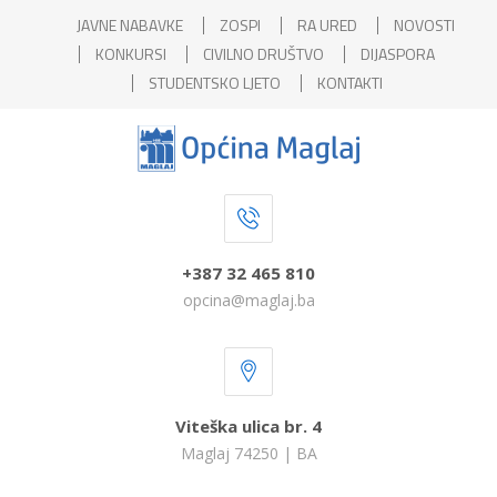
JAVNE NABAVKE
ZOSPI
RA URED
NOVOSTI
KONKURSI
CIVILNO DRUŠTVO
DIJASPORA
STUDENTSKO LJETO
KONTAKTI
+387 32 465 810
opcina@maglaj.ba
Viteška ulica br. 4
Maglaj 74250 | BA