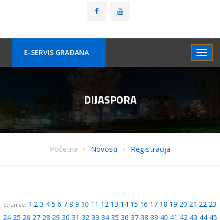
E-SERVIS GRAÐANA
DIJASPORA
Početna
Novosti
Registracija
1
2
3
4
5
6
7
8
9
10
11
12
13
14
15
16
17
18
19
20
21
22
23
Stranice:
24
25
26
27
28
29
30
31
32
33
34
35
36
37
38
39
40
41
42
43
44
45