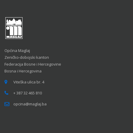
Općina Maglaj
Zeničko-dobojski kanton
Federacija Bosne i Hercegovine
Bosna i Hercegovina
Viteška ulica br. 4
+ 387 32 465 810
opcina@maglaj.ba