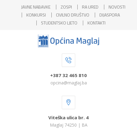
JAVNE NABAVKE
ZOSPI
RA URED
NOVOSTI
KONKURSI
CIVILNO DRUŠTVO
DIJASPORA
STUDENTSKO LJETO
KONTAKTI
+387 32 465 810
opcina@maglaj.ba
Viteška ulica br. 4
Maglaj 74250 | BA