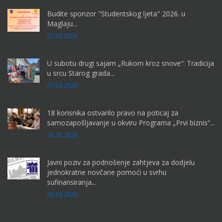
Budite sponzor "Studentskog ljeta" 2026. u
Maglaju...
07.08.2026
U subotu drugi sajam „Rukom kroz snove“: Tradicija
u srcu Starog grada...
07.08.2026
18 korisnika ostvarilo pravo na poticaj za
samozapošljavanje u okviru Programa „Prvi biznis“...
06.08.2026
Javni poziv za podnošenje zahtjeva za dodjelu
jednokratne novčane pomoći u svrhu
sufinansiranja...
06.08.2026