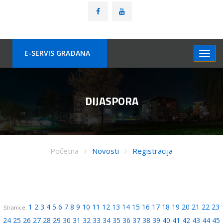
E-SERVIS GRAÐANA
DIJASPORA
Početna
Novosti
Registracija
1
2
3
4
5
6
7
8
9
10
11
12
13
14
15
16
17
18
19
20
21
22
23
Stranice:
24
25
26
27
28
29
30
31
32
33
34
35
36
37
38
39
40
41
42
43
44
45