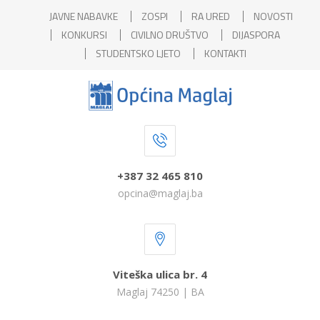
JAVNE NABAVKE
ZOSPI
RA URED
NOVOSTI
KONKURSI
CIVILNO DRUŠTVO
DIJASPORA
STUDENTSKO LJETO
KONTAKTI
+387 32 465 810
opcina@maglaj.ba
Viteška ulica br. 4
Maglaj 74250 | BA