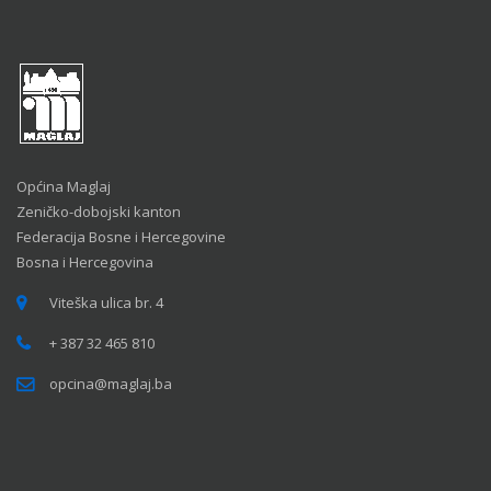
Općina Maglaj
Zeničko-dobojski kanton
Federacija Bosne i Hercegovine
Bosna i Hercegovina
Viteška ulica br. 4
+ 387 32 465 810
opcina@maglaj.ba