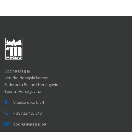
Općina Maglaj
Zeničko-dobojski kanton
Federacija Bosne i Hercegovine
Bosna i Hercegovina
Viteška ulica br. 4
+ 387 32 465 810
opcina@maglaj.ba