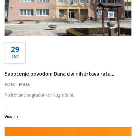
29
Oct
Saopćenje povodom Dana civilnih žrtava rata...
Pisao :
Press
Poštovane sugrađanke i sugrađani,
...
Više...