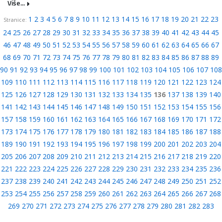
Više...
1
2
3
4
5
6
7
8
9
10
11
12
13
14
15
16
17
18
19
20
21
22
23
Stranice:
24
25
26
27
28
29
30
31
32
33
34
35
36
37
38
39
40
41
42
43
44
45
46
47
48
49
50
51
52
53
54
55
56
57
58
59
60
61
62
63
64
65
66
67
68
69
70
71
72
73
74
75
76
77
78
79
80
81
82
83
84
85
86
87
88
89
90
91
92
93
94
95
96
97
98
99
100
101
102
103
104
105
106
107
108
109
110
111
112
113
114
115
116
117
118
119
120
121
122
123
124
125
126
127
128
129
130
131
132
133
134
135
136
137
138
139
140
141
142
143
144
145
146
147
148
149
150
151
152
153
154
155
156
157
158
159
160
161
162
163
164
165
166
167
168
169
170
171
172
173
174
175
176
177
178
179
180
181
182
183
184
185
186
187
188
189
190
191
192
193
194
195
196
197
198
199
200
201
202
203
204
205
206
207
208
209
210
211
212
213
214
215
216
217
218
219
220
221
222
223
224
225
226
227
228
229
230
231
232
233
234
235
236
237
238
239
240
241
242
243
244
245
246
247
248
249
250
251
252
253
254
255
256
257
258
259
260
261
262
263
264
265
266
267
268
269
270
271
272
273
274
275
276
277
278
279
280
281
282
283