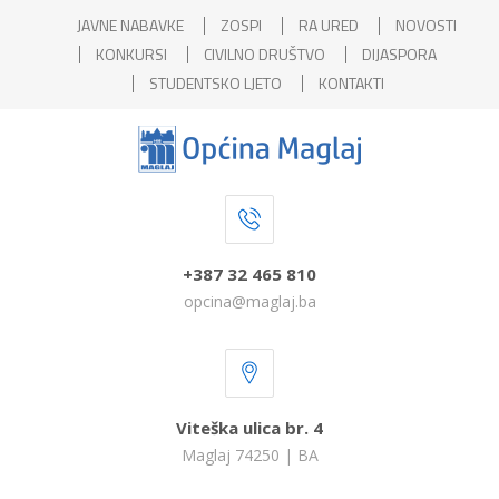
JAVNE NABAVKE
ZOSPI
RA URED
NOVOSTI
KONKURSI
CIVILNO DRUŠTVO
DIJASPORA
STUDENTSKO LJETO
KONTAKTI
+387 32 465 810
opcina@maglaj.ba
Viteška ulica br. 4
Maglaj 74250 | BA