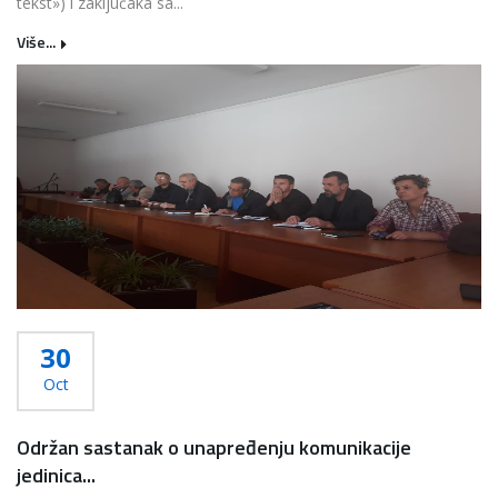
tekst») i zaključaka sa...
Više...
30
Oct
Održan sastanak o unapređenju komunikacije
jedinica...