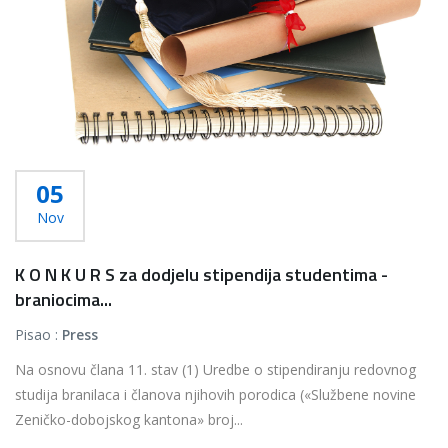
05
Nov
K O N K U R S za dodjelu stipendija studentima -
braniocima...
Pisao :
Press
Na osnovu člana 11. stav (1) Uredbe o stipendiranju redovnog
studija branilaca i članova njihovih porodica («Službene novine
Zeničko-dobojskog kantona» broj...