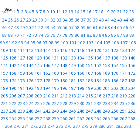
Više...
1
2
3
4
5
6
7
8
9
10
11
12
13
14
15
16
17
18
19
20
21
22
23
Stranice:
24
25
26
27
28
29
30
31
32
33
34
35
36
37
38
39
40
41
42
43
44
45
46
47
48
49
50
51
52
53
54
55
56
57
58
59
60
61
62
63
64
65
66
67
68
69
70
71
72
73
74
75
76
77
78
79
80
81
82
83
84
85
86
87
88
89
90
91
92
93
94
95
96
97
98
99
100
101
102
103
104
105
106
107
108
109
110
111
112
113
114
115
116
117
118
119
120
121
122
123
124
125
126
127
128
129
130
131
132
133
134
135
136
137
138
139
140
141
142
143
144
145
146
147
148
149
150
151
152
153
154
155
156
157
158
159
160
161
162
163
164
165
166
167
168
169
170
171
172
173
174
175
176
177
178
179
180
181
182
183
184
185
186
187
188
189
190
191
192
193
194
195
196
197
198
199
200
201
202
203
204
205
206
207
208
209
210
211
212
213
214
215
216
217
218
219
220
221
222
223
224
225
226
227
228
229
230
231
232
233
234
235
236
237
238
239
240
241
242
243
244
245
246
247
248
249
250
251
252
253
254
255
256
257
258
259
260
261
262
263
264
265
266
267
268
269
270
271
272
273
274
275
276
277
278
279
280
281
282
283