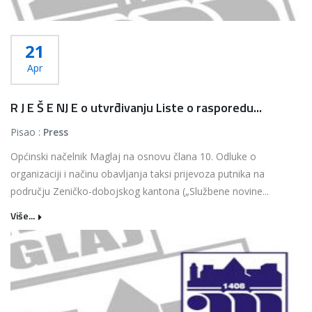
21
Apr
R J E Š E NJ E o utvrđivanju Liste o rasporedu...
Pisao :
Press
Općinski načelnik Maglaj na osnovu člana 10. Odluke o
organizaciji i načinu obavljanja taksi prijevoza putnika na
području Zeničko-dobojskog kantona („Službene novine...
Više...