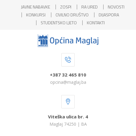
JAVNE NABAVKE
ZOSPI
RA URED
NOVOSTI
KONKURSI
CIVILNO DRUŠTVO
DIJASPORA
STUDENTSKO LJETO
KONTAKTI
+387 32 465 810
opcina@maglaj.ba
Viteška ulica br. 4
Maglaj 74250 | BA