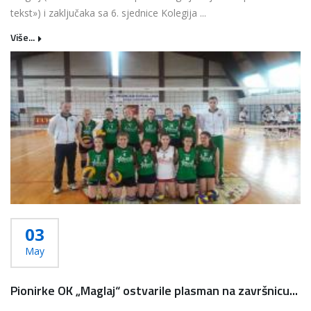
tekst») i zaključaka sa 6. sjednice Kolegija ...
Više...
03
May
Pionirke OK „Maglaj“ ostvarile plasman na završnicu...