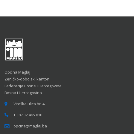
Općina Maglaj
Zeničko-dobojski kanton
Federacija Bosne i Hercegovine
Bosna i Hercegovina
Viteška ulica br. 4
+ 387 32 465 810
opcina@maglaj.ba