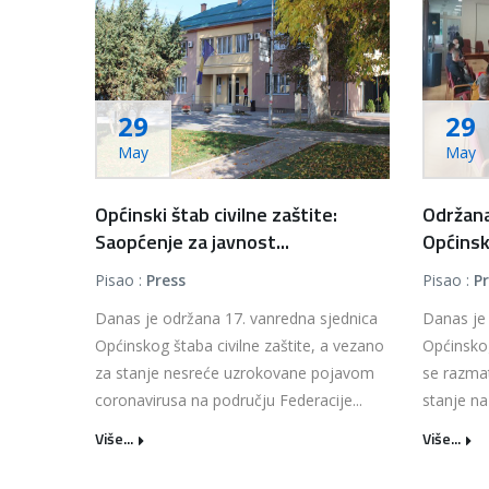
29
29
May
May
Općinski štab civilne zaštite:
Održana
Saopćenje za javnost...
Općinsko
Pisao :
Press
Pisao :
P
Danas je održana 17. vanredna sjednica
Danas je
Općinskog štaba civilne zaštite, a vezano
Općinskog
za stanje nesreće uzrokovane pojavom
se razma
coronavirusa na području Federacije...
stanje na
Više...
Više...