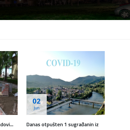
02
Jun
dovi...
Danas otpušten 1 sugrađanin iz