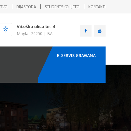
ŠTVO
DIJASPORA
STUDENTSKO LJETO
KONTAKTI
Viteška ulica br. 4
Maglaj 74250 | BA
E-SERVIS GRAÐANA