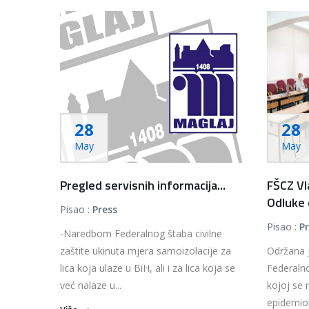
28
28
May
May
Pregled servisnih informacija...
FŠCZ Vl
Odluke 
Pisao :
Press
Pisao :
P
-Naredbom Federalnog štaba civilne
zaštite ukinuta mjera samoizolacije za
Održana j
lica koja ulaze u BiH, ali i za lica koja se
Federalno
već nalaze u...
kojoj se 
epidemiol