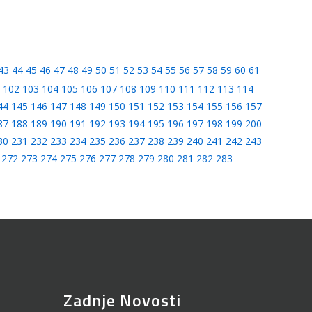
43
44
45
46
47
48
49
50
51
52
53
54
55
56
57
58
59
60
61
102
103
104
105
106
107
108
109
110
111
112
113
114
44
145
146
147
148
149
150
151
152
153
154
155
156
157
87
188
189
190
191
192
193
194
195
196
197
198
199
200
30
231
232
233
234
235
236
237
238
239
240
241
242
243
272
273
274
275
276
277
278
279
280
281
282
283
Zadnje Novosti