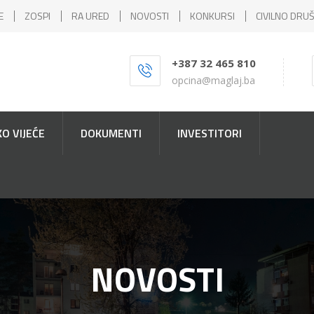
E
ZOSPI
RA URED
NOVOSTI
KONKURSI
CIVILNO DRU
+387 32 465 810
opcina@maglaj.ba
O VIJEĆE
DOKUMENTI
INVESTITORI
NOVOSTI