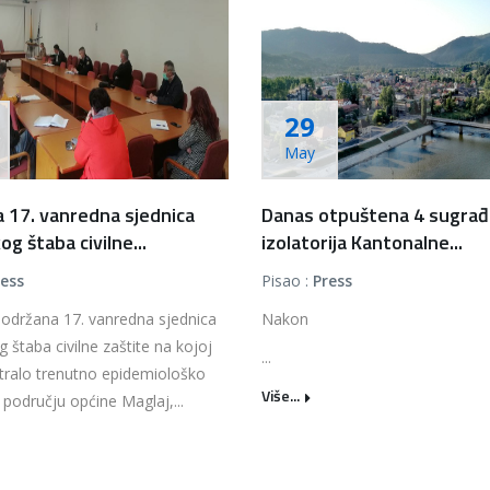
29
May
 17. vanredna sjednica
Danas otpuštena 4 sugrađa
g štaba civilne...
izolatorija Kantonalne...
ress
Pisao :
Press
 održana 17. vanredna sjednica
Nakon
 štaba civilne zaštite na kojoj
...
tralo trenutno epidemiološko
Više...
 području općine Maglaj,...