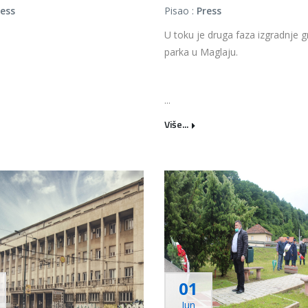
ress
Pisao :
Press
U toku je druga faza izgradnje 
parka u Maglaju.
...
Više...
01
Jun