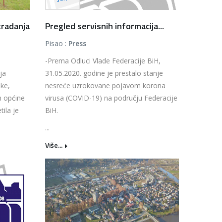
tradanja
Pregled servisnih informacija...
Pisao :
Press
-Prema Odluci Vlade Federacije BiH,
ja
31.05.2020. godine je prestalo stanje
ske,
nesreće uzrokovane pojavom korona
m općine
virusa (COVID-19) na području Federacije
ila je
BiH.
...
Više...