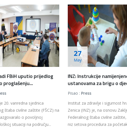
27
May
adi FBiH uputio prijedlog
INZ: Instrukcije namijenjen
o proglašenju...
ustanovama za brigu o djeci 
ress
Pisao :
Press
e 20. vanredna sjednica
Institut za zdravlje i sigurnost h
g štaba civilne zaštite (FŠCZ) na
Zenica (INZ) je, na osnovu Zakl
razgovaralo o povoljnoj
Federalnog štaba civilne zaštite,
oškoj situaciji na području...
niz setova procedura za početak 