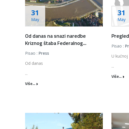
31
31
May
May
Od danas na snazi naredbe
Pregled 
Kriznog štaba Federalnog...
Pisao :
P
Pisao :
Press
U kućnoj
Od danas
...
...
Više...
Više...