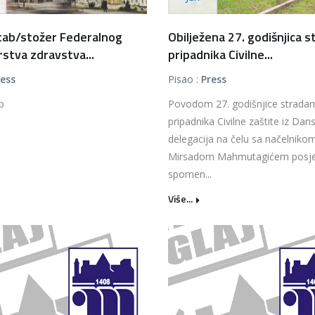
štab/stožer Federalnog
Obilježena 27. godišnjica s
rstva zdravstva...
pripadnika Civilne...
ress
Pisao :
Press
b
Povodom 27. godišnjice stradan
pripadnika Civilne zaštite iz Dan
delegacija na čelu sa načelniko
Mirsadom Mahmutagićem posjet
spomen...
Više...