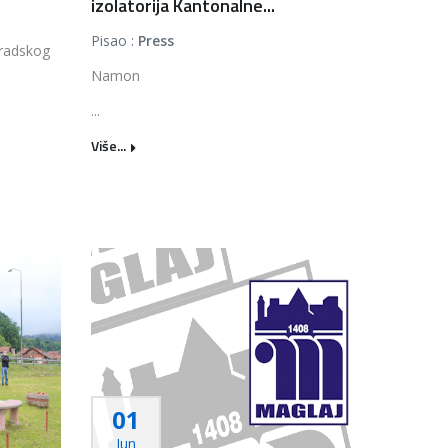
izolatorija Kantonalne...
Pisao :
Press
gradskog
Namon
...
Više...
01
Jun