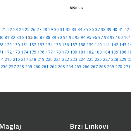
Više...
0
21
22
23
24
25
26
27
28
29
30
31
32
33
34
35
36
37
38
39
40
41
42
80
81
82
83
84
85
86
87
88
89
90
91
92
93
94
95
96
97
98
99
100
101
28
129
130
131
132
133
134
135
136
137
138
139
140
141
142
143
1
71
172
173
174
175
176
177
178
179
180
181
182
183
184
185
186
1
14
215
216
217
218
219
220
221
222
223
224
225
226
227
228
229
2
256
257
258
259
260
261
262
263
264
265
266
267
268
269
270
271
Maglaj
Brzi Linkovi