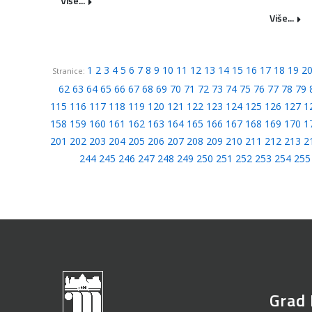
Više...
Više...
1
2
3
4
5
6
7
8
9
10
11
12
13
14
15
16
17
18
19
2
Stranice:
62
63
64
65
66
67
68
69
70
71
72
73
74
75
76
77
78
79
115
116
117
118
119
120
121
122
123
124
125
126
127
1
158
159
160
161
162
163
164
165
166
167
168
169
170
1
201
202
203
204
205
206
207
208
209
210
211
212
213
2
244
245
246
247
248
249
250
251
252
253
254
255
Grad 