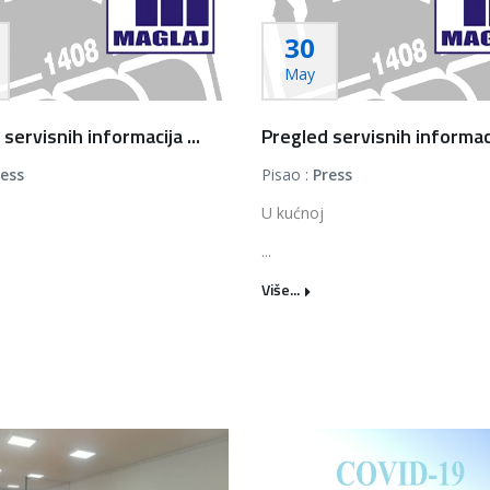
30
May
servisnih informacija ...
Pregled servisnih informacij
ress
Pisao :
Press
U kućnoj
...
Više...