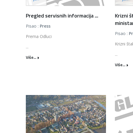
Pregled servisnih informacija ...
Krizni 
minista
Pisao :
Press
Pisao :
P
Prema Odluci
Krizni šta
...
...
Više...
Više...