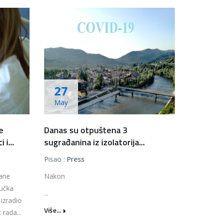
27
May
e
Danas su otpuštena 3
i...
sugrađanina iz izolatorija...
Pisao :
Press
rane
Nakon
jučka
...
 izradio
Više...
rada...