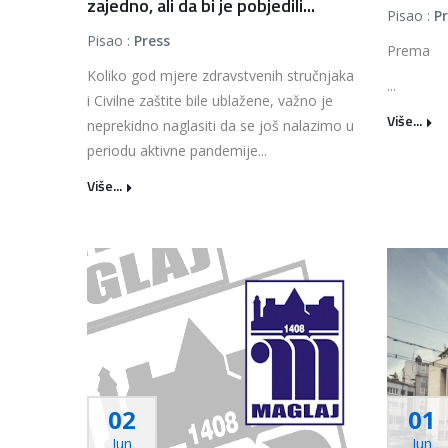
zajedno, ali da bi je pobjedili...
Pisao :
P
Pisao :
Press
Prema
Koliko god mjere zdravstvenih stručnjaka
...
i Civilne zaštite bile ublažene, važno je
Više...
neprekidno naglasiti da se još nalazimo u
periodu aktivne pandemije...
Više...
02
01
Jun
Jun