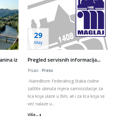
29
May
nina iz
Pregled servisnih informacija...
Pisao :
Press
-Naredbom Federalnog štaba civilne
zaštite ukinuta mjera samoizolacije za
lica koja ulaze u BiH, ali i za lica koja se
već nalaze u...
Više...