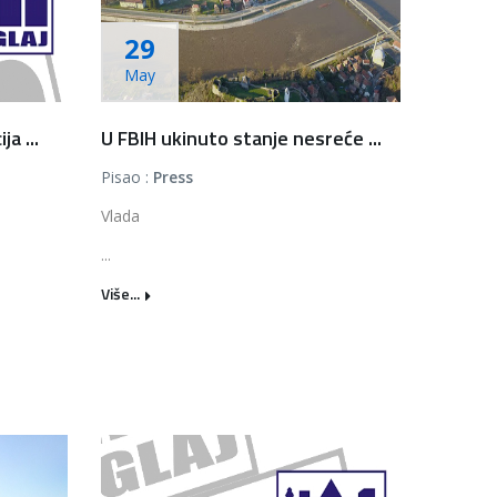
29
May
a ...
U FBIH ukinuto stanje nesreće ...
Pisao :
Press
Vlada
...
Više...