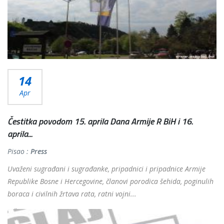
14
Apr
Čestitka povodom 15. aprila Dana Armije R BiH i 16.
aprila...
Pisao :
Press
Uvaženi sugrađani i sugrađanke, pripadnici i pripadnice Armije
Republike Bosne i Hercegovine, članovi porodica šehida, poginulih
boraca i civilnih žrtava rata, ratni vojni...
Više...