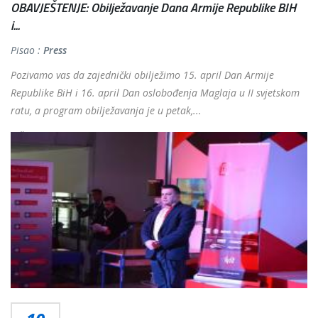
OBAVJEŠTENJE: Obilježavanje Dana Armije Republike BIH
i...
Pisao :
Press
Pozivamo vas da zajednički obilježimo 15. april Dan Armije
Republike BiH i 16. april Dan oslobođenja Maglaja u II svjetskom
ratu, a program obilježavanja je u petak,...
Više...