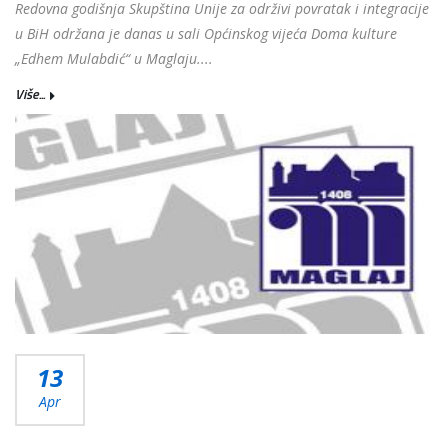
Redovna godišnja Skupština Unije za održivi povratak i integracije
u BiH održana je danas u sali Općinskog vijeća Doma kulture
„Edhem Mulabdić“ u Maglaju....
Više...
13
Apr