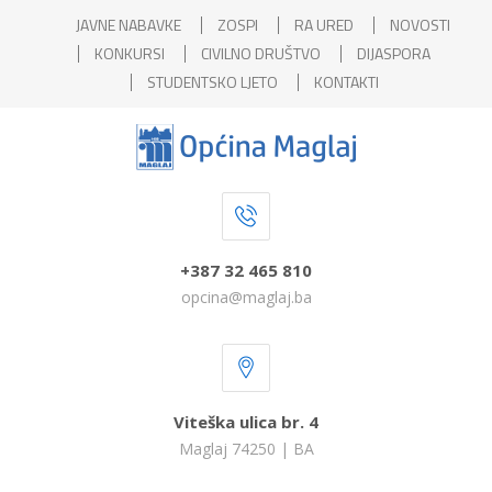
JAVNE NABAVKE
ZOSPI
RA URED
NOVOSTI
KONKURSI
CIVILNO DRUŠTVO
DIJASPORA
STUDENTSKO LJETO
KONTAKTI
+387 32 465 810
opcina@maglaj.ba
Viteška ulica br. 4
Maglaj 74250 | BA