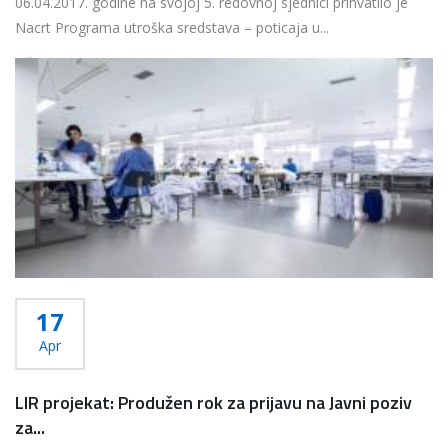
06.04.2017. godine na svojoj 5. redovnoj sjednici prihvatilo je
Nacrt Programa utroška sredstava – poticaja u...
Više...
17
Apr
LIR projekat: Produžen rok za prijavu na Javni poziv
za...