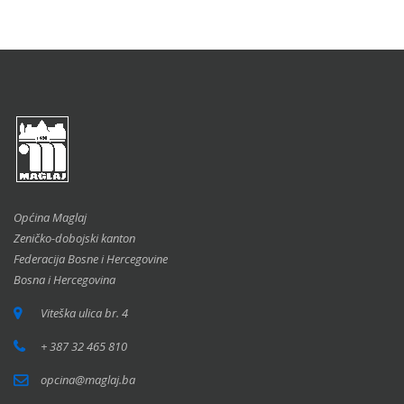
Općina Maglaj
Zeničko-dobojski kanton
Federacija Bosne i Hercegovine
Bosna i Hercegovina
Viteška ulica br. 4
+ 387 32 465 810
opcina@maglaj.ba