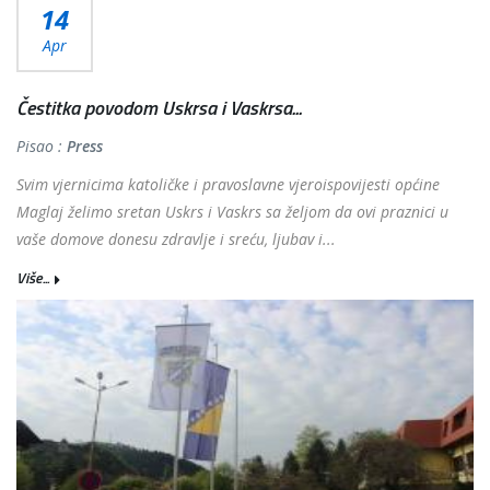
14
Apr
Čestitka povodom Uskrsa i Vaskrsa...
Pisao :
Press
Svim vjernicima katoličke i pravoslavne vjeroispovijesti općine
Maglaj želimo sretan Uskrs i Vaskrs sa željom da ovi praznici u
vaše domove donesu zdravlje i sreću, ljubav i...
Više...