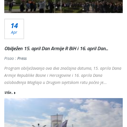
14
Apr
Obilježen 15. april Dan Armije R BiH i 16. april Dan...
Pisao :
Press
Program obilježavanja ova dva značajna datuma, 15. aprila Dana
Armije Republike Bosne i Hercegovine i 16. aprila Dana
oslobođenja Maglaja u Drugom svjetskom ratu počeo je...
Više...