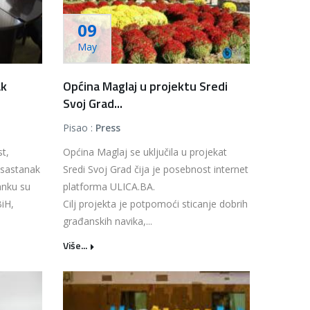
09
May
ak
Općina Maglaj u projektu Sredi
Svoj Grad...
Pisao :
Press
t,
Općina Maglaj se uključila u projekat
 sastanak
Sredi Svoj Grad čija je posebnost internet
anku su
platforma ULICA.BA.
BiH,
Cilj projekta je potpomoći sticanje dobrih
građanskih navika,...
Više...