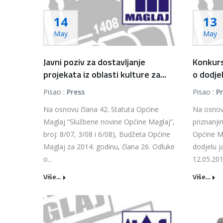
14
13
May
May
Javni poziv za dostavljanje
Konkurs
projekata iz oblasti kulture za...
o dodjeli
Pisao :
Press
Pisao :
P
Na osnovu člana 42. Statuta Općine
Na osnov
Maglaj “Službene novine Općine Maglaj”,
priznanj
broj: 8/07, 3/08 i 6/08), Budžeta Općine
Općine Ma
Maglaj za 2014. godinu, člana 26. Odluke
dodjelu j
o...
12.05.201
Više...
Više...