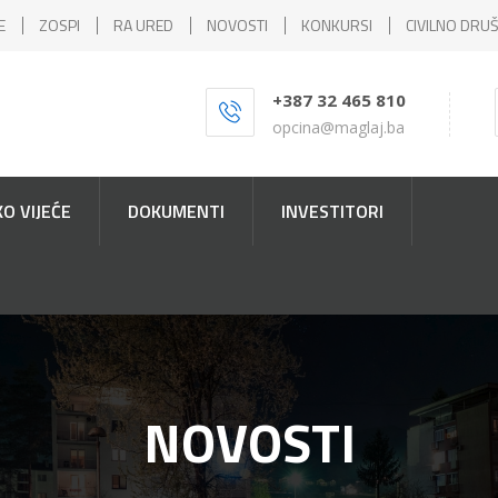
E
ZOSPI
RA URED
NOVOSTI
KONKURSI
CIVILNO DRU
+387 32 465 810
opcina@maglaj.ba
O VIJEĆE
DOKUMENTI
INVESTITORI
NOVOSTI