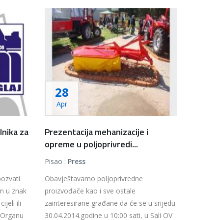
28
Apr
lnika za
Prezentacija mehanizacije i
opreme u poljoprivredi...
Pisao :
Press
pozvati
Obavještavamo poljoprivredne
em u znak
proizvođače kao i sve ostale
jeli ili
zainteresirane građane da će se u srijedu
u Organu
30.04.2014.godine u 10:00 sati, u Sali OV