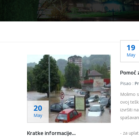
19
May
Pomoć za
Pisao :
P
Molimo s
ovoj tešk
20
izvršiti n
May
spašavan
Kratke informacije...
- za uplate