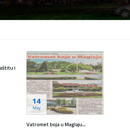
štitu i
14
May
Vatromet boja u Maglaju...