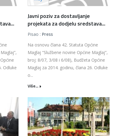
Javni poziv za dostavljanje
tava...
projekata za dodjelu sredstava...
Pisao :
Press
ćine
Na osnovu člana 42. Statuta Općine
 Maglaj”,
Maglaj “Službene novine Općine Maglaj”,
a Općine
broj: 8/07, 3/08 i 6/08), Budžeta Općine
6. Odluke
Maglaj za 2014. godinu, člana 26. Odluke
o...
Više...