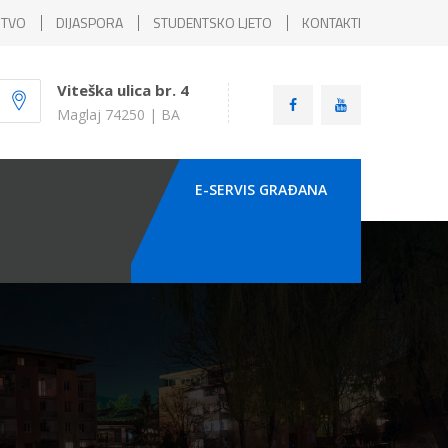
ŠTVO
DIJASPORA
STUDENTSKO LJETO
KONTAKTI
Viteška ulica br. 4
Maglaj 74250 | BA
E-SERVIS GRAÐANA