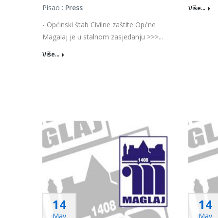
Više...
Pisao :
Press
- Općinski štab Civilne zaštite Općne
Magalaj je u stalnom zasjedanju >>>...
Više...
14
14
May
May