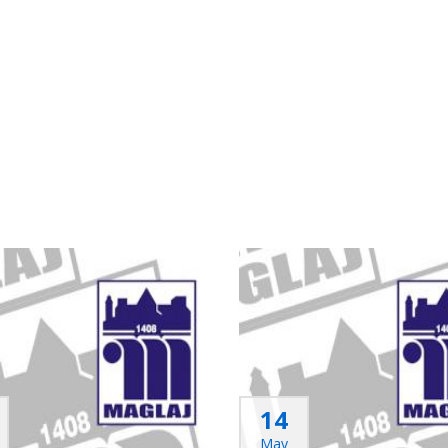
14
May