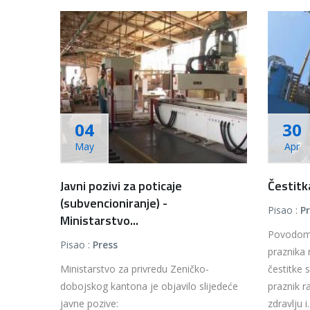
04
30
May
Apr
Javni pozivi za poticaje
Čestitk
(subvencioniranje) -
Pisao :
P
Ministarstvo...
Povodom
Pisao :
Press
praznika
Ministarstvo za privredu Zeničko-
čestitke 
dobojskog kantona je objavilo slijedeće
praznik r
javne pozive:
zdravlju i..