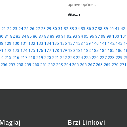
uprave općine...
Više...
0
21
22
23
24
25
26
27
28
29
30
31
32
33
34
35
36
37
38
39
40
41
42
80
81
82
83
84
85
86
87
88
89
90
91
92
93
94
95
96
97
98
99
100
101
28
129
130
131
132
133
134
135
136
137
138
139
140
141
142
143
1
71
172
173
174
175
176
177
178
179
180
181
182
183
184
185
186
1
14
215
216
217
218
219
220
221
222
223
224
225
226
227
228
229
2
256
257
258
259
260
261
262
263
264
265
266
267
268
269
270
271
Maglaj
Brzi Linkovi