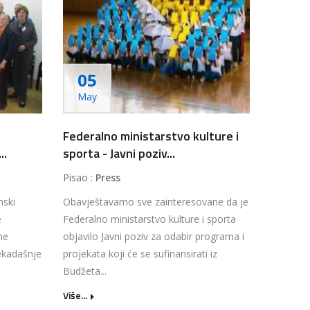
05
May
Federalno ministarstvo kulture i
..
sporta - Javni poziv...
Pisao :
Press
nski
Obavještavamo sve zainteresovane da je
e
Federalno ministarstvo kulture i sporta
ne
objavilo Javni poziv za odabir programa i
nekadašnje
projekata koji će se sufinansirati iz
Budžeta...
Više...