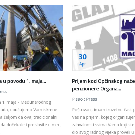
30
Apr
a u povodu 1. maja...
Prijem kod Općinskog nače
penzionere Organa...
ress
Pisao :
Press
 1. maja - Međunarodnog
 rada, upućujemo Vam iskrene
Poštovani, imam izuzetnu čast 
sa željom da ovaj tradicionalni
Vas na prijem, kojeg organizuj
ada dočekate i proslavite u miru,
zahvalnosti svima Vama koji ste ci
.
dio svog radnog vijeka proveli 