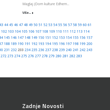
Maglaj (Dom kulture Edhem...
Više...
43
44
45
46
47
48
49
50
51
52
53
54
55
56
57
58
59
60
61
102
103
104
105
106
107
108
109
110
111
112
113
114
44
145
146
147
148
149
150
151
152
153
154
155
156
157
87
188
189
190
191
192
193
194
195
196
197
198
199
200
30
231
232
233
234
235
236
237
238
239
240
241
242
243
272
273
274
275
276
277
278
279
280
281
282
283
Zadnje Novosti