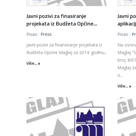
Javni pozivi za finasiranje
Javni po
projekata iz Budžeta Općine...
aplikaci
Pisao :
Press
Pisao :
P
Javni pozivi za finansiranje projekata iz
Na osnov
Budžeta Općine Maglaj za 2014. godinu...
Maglaj “S
broj: 8/0
Više...
Maglaj za
o...
Više...