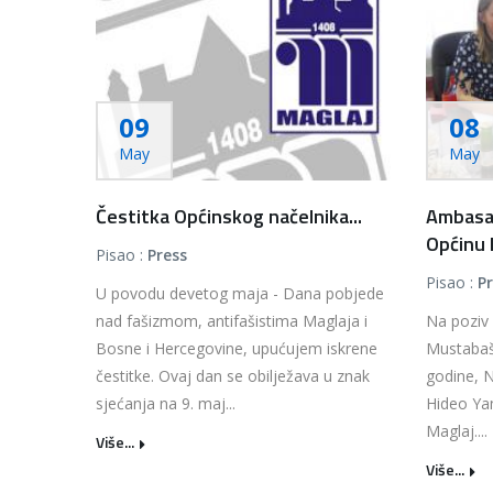
09
08
May
May
Čestitka Općinskog načelnika...
Ambasad
Općinu M
Pisao :
Press
Pisao :
P
U povodu devetog maja - Dana pobjede
nad fašizmom, antifašistima Maglaja i
Na poziv
Bosne i Hercegovine, upućujem iskrene
Mustabaši
čestitke. Ovaj dan se obilježava u znak
godine, 
sjećanja na 9. maj...
Hideo Ya
Maglaj....
Više...
Više...