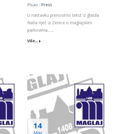
Pisao :
Press
U nastavku prenosimo tekst iz glasila
Naša riječ iz Zenice o maglajskim
parkovima.......
Više...
14
May