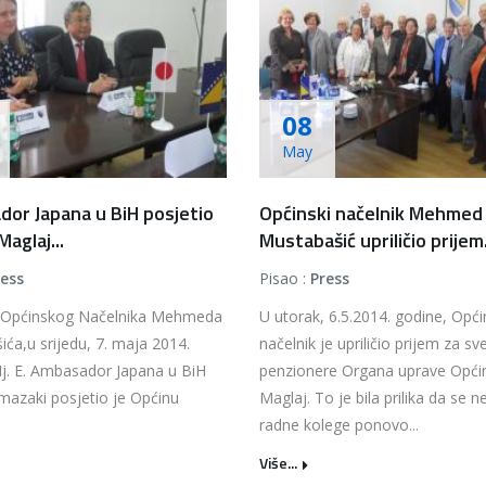
08
May
or Japana u BiH posjetio
Općinski načelnik Mehmed
aglaj...
Mustabašić upriličio prijem.
ress
Pisao :
Press
 Općinskog Načelnika Mehmeda
U utorak, 6.5.2014. godine, Opći
ća,u srijedu, 7. maja 2014.
načelnik je upriličio prijem za sv
Nj. E. Ambasador Japana u BiH
penzionere Organa uprave Opći
mazaki posjetio je Općinu
Maglaj. To je bila prilika da se 
radne kolege ponovo...
Više...