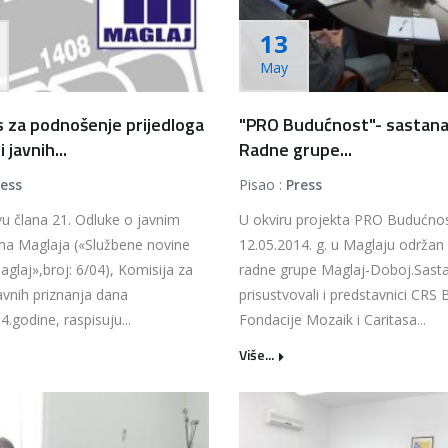
13
May
 za podnošenje prijedloga
"PRO Budućnost"- sastan
 javnih...
Radne grupe...
ress
Pisao :
Press
u člana 21. Odluke o javnim
U okviru projekta PRO Budućnos
ima Maglaja («Službene novine
12.05.2014. g. u Maglaju održan
glaj»,broj: 6/04), Komisija za
radne grupe Maglaj-Doboj.Sast
avnih priznanja dana
prisustvovali i predstavnici CRS 
4.godine, raspisuju...
Fondacije Mozaik i Caritasa...
Više...