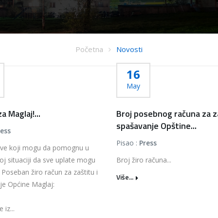
Početna
Novosti
16
May
 Maglaj!...
Broj posebnog računa za za
spašavanje Opštine...
ress
Pisao :
Press
ve koji mogu da pomognu u
oj situaciji da sve uplate mogu
Broj žiro računa...
a Poseban žiro račun za zaštitu i
Više...
je Općine Maglaj:
 iz...