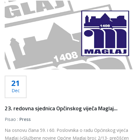
Više...
21
Dec
23. redovna sjednica Općinskog vijeća Maglaj...
Pisao :
Press
Na osnovu člana 59. i 60. Poslovnika o radu Općinskog vijeća
Maglaj («Službene novine Općine Maglaj broj: 2/13- prečišćen