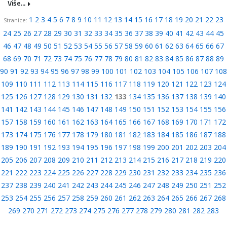
Više...
1
2
3
4
5
6
7
8
9
10
11
12
13
14
15
16
17
18
19
20
21
22
23
Stranice:
24
25
26
27
28
29
30
31
32
33
34
35
36
37
38
39
40
41
42
43
44
45
46
47
48
49
50
51
52
53
54
55
56
57
58
59
60
61
62
63
64
65
66
67
68
69
70
71
72
73
74
75
76
77
78
79
80
81
82
83
84
85
86
87
88
89
90
91
92
93
94
95
96
97
98
99
100
101
102
103
104
105
106
107
108
109
110
111
112
113
114
115
116
117
118
119
120
121
122
123
124
125
126
127
128
129
130
131
132
133
134
135
136
137
138
139
140
141
142
143
144
145
146
147
148
149
150
151
152
153
154
155
156
157
158
159
160
161
162
163
164
165
166
167
168
169
170
171
172
173
174
175
176
177
178
179
180
181
182
183
184
185
186
187
188
189
190
191
192
193
194
195
196
197
198
199
200
201
202
203
204
205
206
207
208
209
210
211
212
213
214
215
216
217
218
219
220
221
222
223
224
225
226
227
228
229
230
231
232
233
234
235
236
237
238
239
240
241
242
243
244
245
246
247
248
249
250
251
252
253
254
255
256
257
258
259
260
261
262
263
264
265
266
267
268
269
270
271
272
273
274
275
276
277
278
279
280
281
282
283