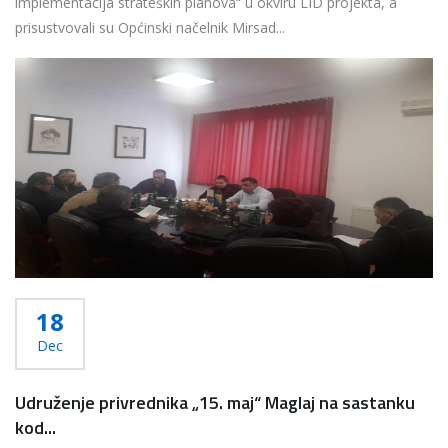
implementacija strateških planova“ u okviru LID projekta, a
prisustvovali su Općinski načelnik Mirsad...
Više...
18
Dec
Udruženje privrednika „15. maj“ Maglaj na sastanku
kod...