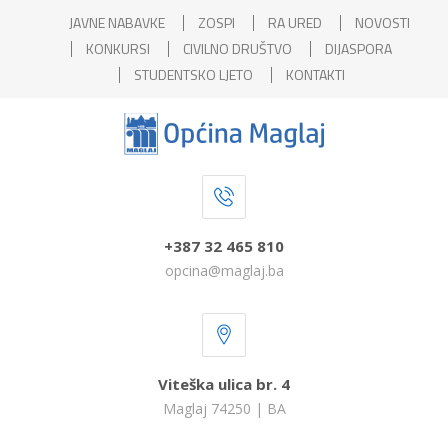
JAVNE NABAVKE
ZOSPI
RA URED
NOVOSTI
KONKURSI
CIVILNO DRUŠTVO
DIJASPORA
STUDENTSKO LJETO
KONTAKTI
+387 32 465 810
opcina@maglaj.ba
Viteška ulica br. 4
Maglaj 74250 | BA