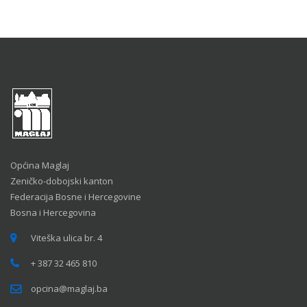
Općina Maglaj
Zeničko-dobojski kanton
Federacija Bosne i Hercegovine
Bosna i Hercegovina
Viteška ulica br. 4
+ 387 32 465 810
opcina@maglaj.ba