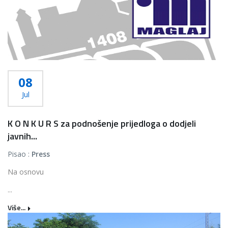
08
Jul
K O N K U R S za podnošenje prijedloga o dodjeli
javnih...
Pisao :
Press
Na osnovu
...
Više...