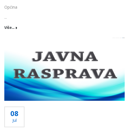
Općina
...
Više...
08
Jul