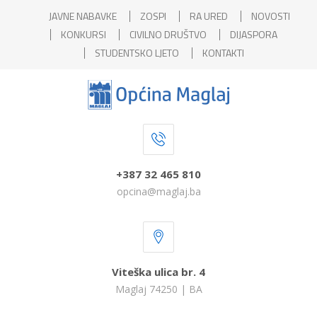
JAVNE NABAVKE
ZOSPI
RA URED
NOVOSTI
KONKURSI
CIVILNO DRUŠTVO
DIJASPORA
STUDENTSKO LJETO
KONTAKTI
+387 32 465 810
opcina@maglaj.ba
Viteška ulica br. 4
Maglaj 74250 | BA