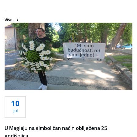
...
Više...
10
Jul
U Maglaju na simboličan način obilježena 25.
godišnjica...