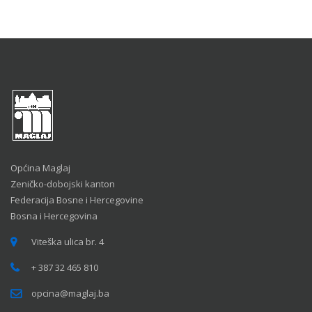
Općina Maglaj
Zeničko-dobojski kanton
Federacija Bosne i Hercegovine
Bosna i Hercegovina
Viteška ulica br. 4
+ 387 32 465 810
opcina@maglaj.ba