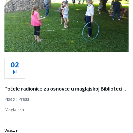
02
Jul
Počele radionice za osnovce u maglajskoj Biblioteci...
Pisao :
Press
Maglajska
...
Više...