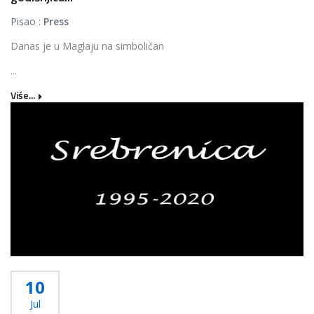
Pisao :
Press
Danas je u Maglaju na simboličan
...
Više...
10
Jul