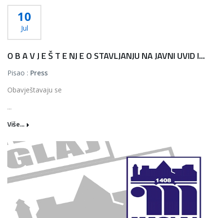
10
Jul
O B A V J E Š T E NJ E O STAVLJANJU NA JAVNI UVID I...
Pisao :
Press
Obavještavaju se
...
Više...