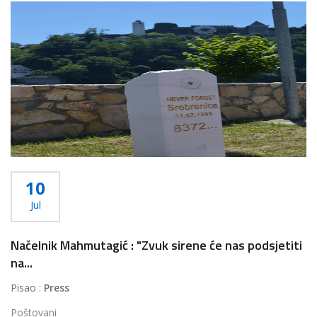
10
Jul
Načelnik Mahmutagić : "Zvuk sirene će nas podsjetiti
na...
Pisao :
Press
Poštovani